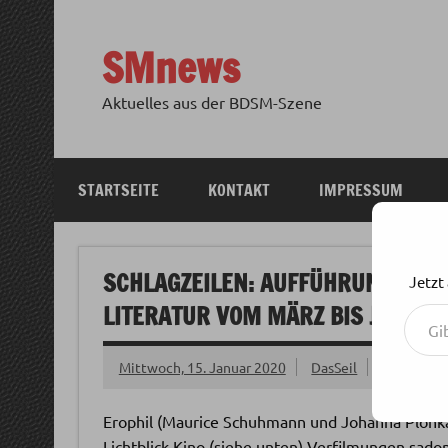
Zum
Inhalt
springen
SMnews
Aktuelles aus der BDSM-Szene
STARTSEITE
KONTAKT
IMPRESSUM
SCHLAGZEILEN: AUFFÜHRUNGSREI
Jetzt
Gib deine E-Mail-Adresse ein ...
LITERATUR VOM MÄRZ BIS JULI 20
Mittwoch, 15. Januar 2020
DasSeil
Erophil (Maurice Schuhmann und Johanna Plonka)
Lichtblick Kino (siehe unten) Verfilmungen sadom