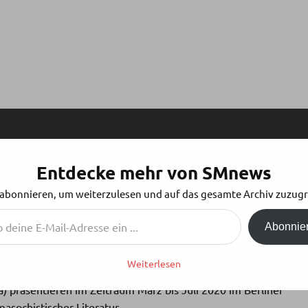
Entdecke mehr von SMnews
HE VERFILMUNGEN SADOMASOCHISTISCHER
 abonnieren, um weiterzulesen und auf das gesamte Archiv zuzugr
20 IN BERLIN
Abonnie
Weiterlesen
 präsentieren im Zeitraum März bis Juli 2020 im Berliner
asochistischer Literatur.