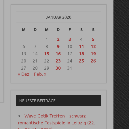
JANUAR 2020
M
D
M
D
F
S
S
1
2
3
4
5
6
7
8
9
10
11
12
13
14
15
16
17
18
19
20
21
22
23
24
25
26
27
28
29
30
31
« Dez.
Feb. »
NEUESTE BEITRÄGE
Wave-Gotik-Treffen – schwarz-
romantische Festspiele in Leipzig (22.