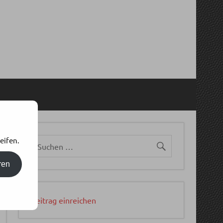
eifen.
ren
Beitrag einreichen