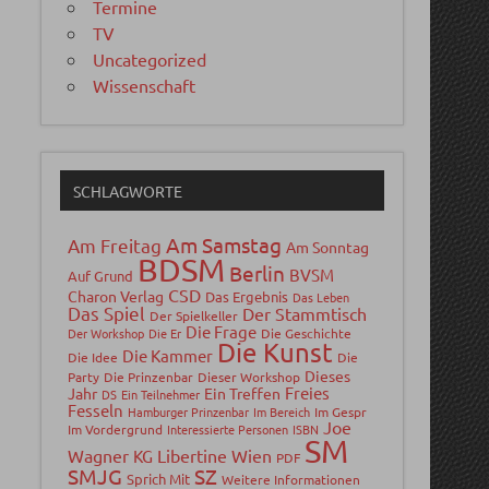
Termine
TV
Uncategorized
Wissenschaft
SCHLAGWORTE
Am Samstag
Am Freitag
Am Sonntag
BDSM
Berlin
BVSM
Auf Grund
CSD
Charon Verlag
Das Ergebnis
Das Leben
Das Spiel
Der Stammtisch
Der Spielkeller
Die Frage
Der Workshop
Die Er
Die Geschichte
Die Kunst
Die Kammer
Die Idee
Die
Dieses
Party
Die Prinzenbar
Dieser Workshop
Freies
Jahr
Ein Treffen
DS
Ein Teilnehmer
Fesseln
Hamburger Prinzenbar
Im Bereich
Im Gespr
Joe
Im Vordergrund
Interessierte Personen
ISBN
SM
Wagner
Libertine Wien
KG
PDF
SMJG
SZ
Sprich Mit
Weitere Informationen