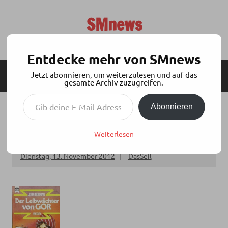
Zum
Inhalt
SMnews
springen
Aktuelles aus der BDSM-Szene
Entdecke mehr von SMnews
Jetzt abonnieren, um weiterzulesen und auf das
MENÜ
SEITENLEISTE
gesamte Archiv zuzugreifen.
Gib deine E-Mail-Adresse ein ...
Abonnieren
AUFHEBUNG DER INDIZIERUNG VON „DER
LEIBWÄCHTER VON GOR“
Weiterlesen
Dienstag, 13. November 2012
DasSeil