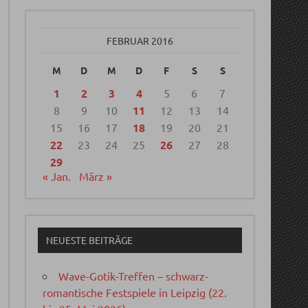
FEBRUAR 2016
M
D
M
D
F
S
S
1
2
3
4
5
6
7
8
9
10
11
12
13
14
15
16
17
18
19
20
21
22
23
24
25
26
27
28
29
« Jan.
März »
NEUESTE BEITRÄGE
Wave-Gotik-Treffen – schwarz-
romantische Festspiele in Leipzig (22.