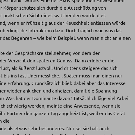
r Körper schütze sich durch die Ausschüttung von
 praktischen Sicht eines switchenden wurde dies
end, wenn er frühzeitig aus der Keuschheit entlassen würde
bedingt die Interaktion dazu. Doch fraglich war, was das
 er das Begehren – wie beim Beispiel, wenn man nicht an einen
rte der Gesprächskreisteilnehmer, von dem der
er Verzicht den späteren Genuss. Dann erlebe er die
st, als äußerst lustvoll. Und drittens steigere das sich
t bis ins fast Unermessliche. „Später muss man einen nur
e Erfahrung. Grundsätzlich blieb dabei aber das Interesse
mer wieder ankicken und anheizen, damit die Spannung
en? Was hat der Dominante davon? Tatsächlich läge viel Arbeit
uch schwierig werden, meinte eine Anwesende, wenn sie
 Partner den ganzen Tag angeheizt ist, weil er das Gerät
h die
de als etwas sehr besonderes. Nur sei sie halt auch