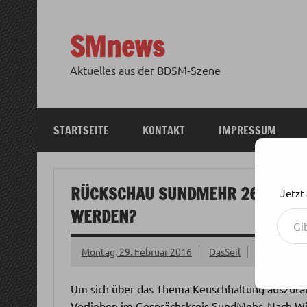
Zum
Inhalt
springen
SMnews
Aktuelles aus der BDSM-Szene
STARTSEITE
KONTAKT
IMPRESSUM
RÜCKSCHAU SUNDMEHR 26.02.16 
Jetzt
Gib deine E-Mail-Adresse ein ...
WERDEN?
Montag, 29. Februar 2016
DasSeil
Um sich über das Thema Keuschhaltung auszutaus
Vorlieben im Gesprächskreis SundMehr. Nach W