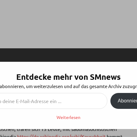
Entdecke mehr von SMnews
– KEUSCHHALTUNG ODER -GEHALTEN
 abonnieren, um weiterzulesen und auf das gesamte Archiv zuzugr
Abonnie
Weiterlesen
chen, trafen sich 13 Leute, mit sadomasochistischen
ikipedia
https://de.wikipedia.org/wiki/Keuschheit
kommt