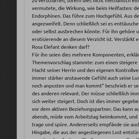
vermutete, die Wirkung, wie beim Heilfasten: de
Endorphinen. Das führe zum Hochgefühl. Aus der
angezweifelt. Denn schließlich sei es enttäusch
oder selbst ausbrechen könnte. Für ihn gehöre un
erotisierende an diesem Verzicht ist. Verstärkt
Rosa Elefant denken darf?
Für ihn seien dies mehrere Komponenten, erklä
Themenvorschlag stammte: zum einen steigere d
Macht seiner Herrin und den eigenen Kontrollverlu
immer stärker anstauende Gefühl auch seine Lus
noch anpusten und man kommt“ beschrieb er sein
des anderen relevant. Der müsse schließlich im
sich weiter steigert. Doch ist dies immer gegeb
vor dem aktiven Beziehungspartner. Das kann a
abends, müde vom Arbeitstag heimkommt, und ihr
trage und spüre. Andererseits empfände sie auc
Hingabe, die aus der angestiegenen Lust entstün