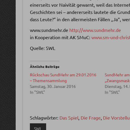
einerseits vor Naivität gewarnt, weil das Interne
Geschichten sei – andererseits lautete die Grunds
dass Leute?“ in den allermeisten Fällen „Ja“, wen
www.sundmehr.de
http://www.sundmehr.de
in Kooperation mit AK SMuC:
www.sm-und-christ
Quelle: SWL
Ähnliche Beiträge
Rückschau SundMehr am 29.01.2016
SundMehr am 
– Themensammlung
„Zwangsmasku
Samstag, 30. Januar 2016
Dienstag, 14.
In "SWL"
In "SWL"
Schlagwörter:
Das Spiel
,
Die Frage
,
Die Vorstell
SWL