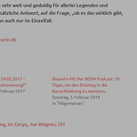
t sehr weit und geduldig für allerlei Legenden und
ätzliche Antwort, auf die Frage, „ob es das wirklich gibt,
n auch nur im Einzelfall.
sein.de
24.02.2017 –
Bound-n-Hit Der BDSM Podcast: 10
linisierung?“
Tipps, um den Einstieg in die
 Februar 2017
Keuschhaltung zu meistern.
Sonntag, 3. Februar 2019
In "Allgemeines"
ung
,
Im Gespr
,
Joe Wagner
,
SM