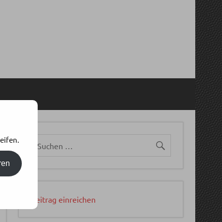
eifen.
ren
Beitrag einreichen