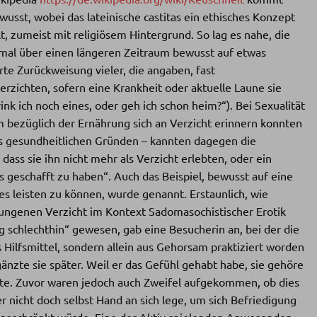
ewusst, wobei das lateinische castitas ein ethisches Konzept
, zumeist mit religiösem Hintergrund. So lag es nahe, die
inmal über einen längeren Zeitraum bewusst auf etwas
rte Zurückweisung vieler, die angaben, fast
 verzichten, sofern eine Krankheit oder aktuelle Laune sie
rink ich noch eines, oder geh ich schon heim?“). Bei Sexualität
lem bezüglich der Ernährung sich an Verzicht erinnern konnten
aus gesundheitlichen Gründen – kannten dagegen die
dass sie ihn nicht mehr als Verzicht erlebten, oder ein
s geschafft zu haben“. Auch das Beispiel, bewusst auf eine
s leisten zu können, wurde genannt. Erstaunlich, wie
ungenen Verzicht im Kontext Sadomasochistischer Erotik
g schlechthin“ gewesen, gab eine Besucherin an, bei der die
ilfsmittel, sondern allein aus Gehorsam praktiziert worden
gänzte sie später. Weil er das Gefühl gehabt habe, sie gehöre
halte. Zuvor waren jedoch auch Zweifel aufgekommen, ob dies
r nicht doch selbst Hand an sich lege, um sich Befriedigung
ingeschränkt würde. Eine der Aktiv spielenden Anwesenden