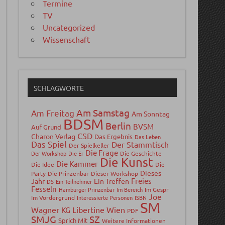
Termine
TV
Uncategorized
Wissenschaft
SCHLAGWORTE
Am Samstag
Am Freitag
Am Sonntag
BDSM
Berlin
BVSM
Auf Grund
CSD
Charon Verlag
Das Ergebnis
Das Leben
Das Spiel
Der Stammtisch
Der Spielkeller
Die Frage
Der Workshop
Die Er
Die Geschichte
Die Kunst
Die Kammer
Die Idee
Die
Dieses
Party
Die Prinzenbar
Dieser Workshop
Freies
Jahr
Ein Treffen
DS
Ein Teilnehmer
Fesseln
Hamburger Prinzenbar
Im Bereich
Im Gespr
Joe
Im Vordergrund
Interessierte Personen
ISBN
SM
Wagner
Libertine Wien
KG
PDF
SMJG
SZ
Sprich Mit
Weitere Informationen