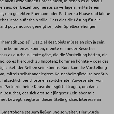
äbe auch Beziehungen unter SMern, in denen es durchaus
en aus der Beziehung heraus zu verlagern, erklärte ein
it, den geliebten Ehemann oder Partner zu Hause und könne
nsüchte außerhalb stille. Dass dies die Lösung für alle
mand polyamourös geneigt sei, oder Spielbeziehungen
ematik „Spiel“. Das Ziel des Spiels müsse an sich ja sein,
dann kommen zu können, meinte ein neuer Besucher
ss es durchaus Leute gäbe, die die Vorstellung hätten, nie
d, ob es hierdurch zu Impotenz kommen könnte – oder das
glichketi der Selben sein könnte. Kurz kam die Vorstellung
om, mittels selbst angelegtem Keuschheitsgürtel seiner Sub
. Tatsächlich berichtete ein switchender Anwesender von
ne Partnerin beide Keuschheitsgürtel trugen, um dann
n Besucher, der sich erst seit jüngerer Zeit, aber mit
net bewegt, zeigte an dieser Stelle großes Interesse an
ls Smartphone steuern ließen und so weiter. Hier wurde