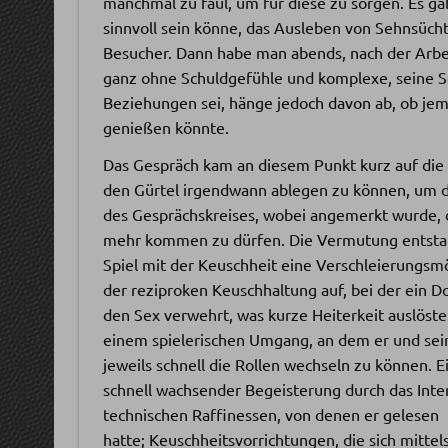
manchmal zu faul, um für diese zu sorgen. Es g
sinnvoll sein könne, das Ausleben von Sehnsücht
Besucher. Dann habe man abends, nach der Arbe
ganz ohne Schuldgefühle und komplexe, seine Seh
Beziehungen sei, hänge jedoch davon ab, ob je
genießen könnte.
Das Gespräch kam an diesem Punkt kurz auf die Th
den Gürtel irgendwann ablegen zu können, um 
des Gesprächskreises, wobei angemerkt wurde, da
mehr kommen zu dürfen. Die Vermutung entstan
Spiel mit der Keuschheit eine Verschleierungsmö
der reziproken Keuschhaltung auf, bei der ein D
den Sex verwehrt, was kurze Heiterkeit auslöste
einem spielerischen Umgang, an dem er und sei
jeweils schnell die Rollen wechseln zu können. Ei
schnell wachsender Begeisterung durch das Inter
technischen Raffinessen, von denen er gelesen
hatte; Keuschheitsvorrichtungen, die sich mitte