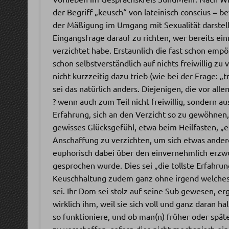
der Begriff „keusch“ von lateinisch conscius = b
der Mäßigung im Umgang mit Sexualität darstellt
Eingangsfrage darauf zu richten, wer bereits e
verzichtet habe. Erstaunlich die fast schon empö
schon selbstverständlich auf nichts freiwillig zu
nicht kurzzeitig dazu trieb (wie bei der Frage: „t
sei das natürlich anders. Diejenigen, die vor al
? wenn auch zum Teil nicht freiwillig, sondern 
Erfahrung, sich an den Verzicht so zu gewöhnen, 
gewisses Glücksgefühl, etwa beim Heilfasten, „e
Anschaffung zu verzichten, um sich etwas andere
euphorisch dabei über den einvernehmlich erzw
gesprochen wurde. Dies sei „die tollste Erfahrun
Keuschhaltung zudem ganz ohne irgend welches H
sei. Ihr Dom sei stolz auf seine Sub gewesen, er
wirklich ihm, weil sie sich voll und ganz daran 
so funktioniere, und ob man(n) früher oder späte
zu verschaffen, sofern dies nicht mechanisch e