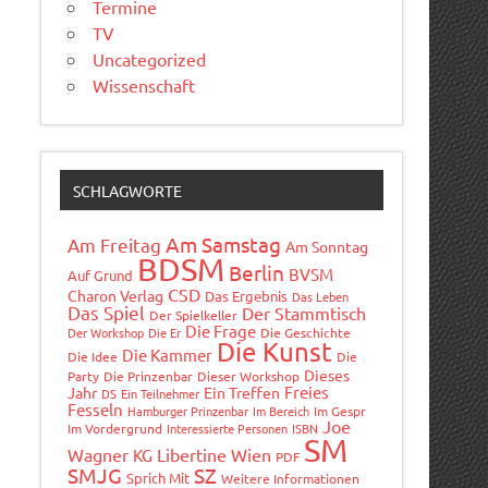
Termine
TV
Uncategorized
Wissenschaft
SCHLAGWORTE
Am Samstag
Am Freitag
Am Sonntag
BDSM
Berlin
BVSM
Auf Grund
CSD
Charon Verlag
Das Ergebnis
Das Leben
Das Spiel
Der Stammtisch
Der Spielkeller
Die Frage
Der Workshop
Die Er
Die Geschichte
Die Kunst
Die Kammer
Die Idee
Die
Dieses
Party
Die Prinzenbar
Dieser Workshop
Freies
Jahr
Ein Treffen
DS
Ein Teilnehmer
Fesseln
Hamburger Prinzenbar
Im Bereich
Im Gespr
Joe
Im Vordergrund
Interessierte Personen
ISBN
SM
Wagner
Libertine Wien
KG
PDF
SMJG
SZ
Sprich Mit
Weitere Informationen