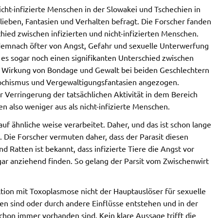
icht-infizierte Menschen in der Slowakei und Tschechien in
lieben, Fantasien und Verhalten befragt. Die Forscher fanden
chied zwischen infizierten und nicht-infizierten Menschen.
emnach öfter von Angst, Gefahr und sexuelle Unterwerfung
b es sogar noch einen signifikanten Unterschied zwischen
Wirkung von Bondage und Gewalt bei beiden Geschlechtern
asochismus und Vergewaltigungsfantasien angezogen.
r Verringerung der tatsächlichen Aktivität in dem Bereich
n also weniger aus als nicht-infizierte Menschen.
f ähnliche weise verarbeitet. Daher, und das ist schon lange
 Die Forscher vermuten daher, dass der Parasit diesen
Ratten ist bekannt, dass infizierte Tiere die Angst vor
ar anziehend finden. So gelang der Parsit vom Zwischenwirt
fektion mit Toxoplasmose nicht der Hauptauslöser für sexuelle
n sind oder durch andere Einflüsse entstehen und in der
hon immer vorhanden sind. Kein klare Aussage trifft die