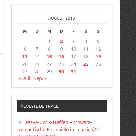
AUGUST 2018
M
D
M
D
F
S
S
1
2
3
4
5
6
7
8
9
10
11
12
13
14
15
16
17
18
19
20
21
22
23
24
25
26
27
28
29
30
31
« Juli
Sep. »
NEUESTE BEITRÄGE
Wave-Gotik-Treffen – schwarz-
romantische Festspiele in Leipzig (22.