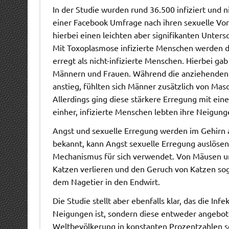
In der Studie wurden rund 36.500 infiziert und n
einer Facebook Umfrage nach ihren sexuelle Vor
hierbei einen leichten aber signifikanten Unters
Mit Toxoplasmose infizierte Menschen werden d
erregt als nicht-infizierte Menschen. Hierbei ga
Männern und Frauen. Während die anziehenden 
anstieg, fühlten sich Männer zusätzlich von M
Allerdings ging diese stärkere Erregung mit eine
einher, infizierte Menschen lebten ihre Neigunge
Angst und sexuelle Erregung werden im Gehirn au
bekannt, kann Angst sexuelle Erregung auslösen.
Mechanismus für sich verwendet. Von Mäusen und 
Katzen verlieren und den Geruch von Katzen sog
dem Nagetier in den Endwirt.
Die Studie stellt aber ebenfalls klar, das die In
Neigungen ist, sondern diese entweder angebote
Weltbevölkerung in konstanten Prozentzahlen sc