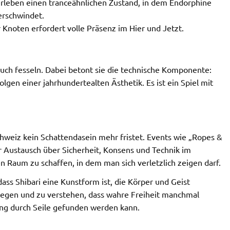
erleben einen tranceähnlichen Zustand, in dem Endorphine
erschwindet.
noten erfordert volle Präsenz im Hier und Jetzt.
ch auch fesseln. Dabei betont sie die technische Komponente:
lgen einer jahrhundertealten Ästhetik. Es ist ein Spiel mit
lschweiz kein Schattendasein mehr fristet. Events wie „Ropes &
 Austausch über Sicherheit, Konsens und Technik im
n Raum zu schaffen, in dem man sich verletzlich zeigen darf.
 dass Shibari eine Kunstform ist, die Körper und Geist
zulegen und zu verstehen, dass wahre Freiheit manchmal
ng durch Seile gefunden werden kann.