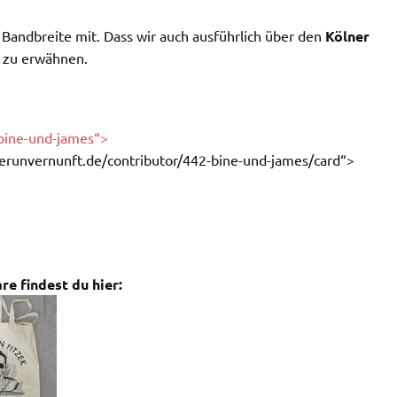
Bandbreite mit. Dass wir auch ausführlich über den
Kölner
t zu erwähnen.
-bine-und-james“>
derunvernunft.de/contributor/442-bine-und-james/card“>
e findest du hier: