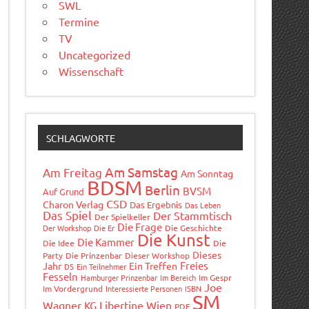
SWL
Termine
TV
Uncategorized
Wissenschaft
SCHLAGWORTE
Am Samstag
Am Freitag
Am Sonntag
BDSM
Berlin
BVSM
Auf Grund
CSD
Charon Verlag
Das Ergebnis
Das Leben
Das Spiel
Der Stammtisch
Der Spielkeller
Die Frage
Der Workshop
Die Er
Die Geschichte
Die Kunst
Die Kammer
Die Idee
Die
Dieses
Party
Die Prinzenbar
Dieser Workshop
Freies
Jahr
Ein Treffen
DS
Ein Teilnehmer
Fesseln
Hamburger Prinzenbar
Im Bereich
Im Gespr
Joe
Im Vordergrund
Interessierte Personen
ISBN
SM
Wagner
Libertine Wien
KG
PDF