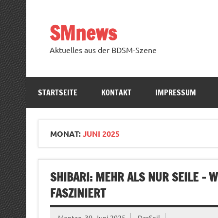
Zum
Inhalt
springen
SMnews
Aktuelles aus der BDSM-Szene
STARTSEITE
KONTAKT
IMPRESSUM
MONAT:
JUNI 2025
SHIBARI: MEHR ALS NUR SEILE –
FASZINIERT
Montag, 30. Juni 2025
DasSeil