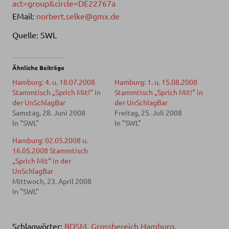
act=group&circle=DE22767a
EMail:
norbert.selke@gmx.de
Quelle: SWL
Ähnliche Beiträge
Hamburg: 4. u. 18.07.2008
Hamburg: 1. u. 15.08.2008
Stammtisch „Sprich Mit!“ in
Stammtisch „Sprich Mit!“ in
der UnSchlagBar
der UnSchlagBar
Samstag, 28. Juni 2008
Freitag, 25. Juli 2008
In "SWL"
In "SWL"
Hamburg: 02.05.2008 u.
16.05.2008 Stammtisch
„Sprich Mit“ in der
UnSchlagBar
Mittwoch, 23. April 2008
In "SWL"
Schlagwörter:
BDSM
,
Grossbereich Hamburg
,