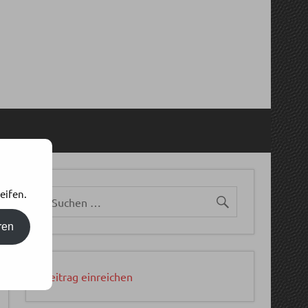
eifen.
ren
Beitrag einreichen