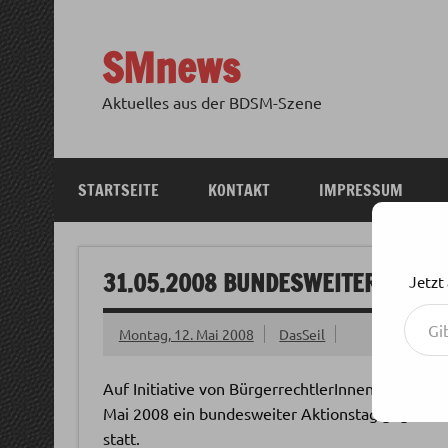
Zum
Inhalt
springen
SMnews
Aktuelles aus der BDSM-Szene
STARTSEITE
KONTAKT
IMPRESSUM
31.05.2008 BUNDESWEITER AKTION
Jetzt
Gib deine E-Mail-Adresse ein ...
Montag, 12. Mai 2008
DasSeil
Auf Initiative von BürgerrechtlerInnen findet a
Mai 2008 ein bundesweiter Aktionstag gegen di
statt.