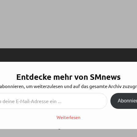
Entdecke mehr von SMnews
STAG „FREIHEIT STATT ANGST 2008“
 abonnieren, um weiterzulesen und auf das gesamte Archiv zuzugr
Abonnie
Weiterlesen
m Samstag, den 31.
e „ausufernde Überwachung durch Wirtschaft und Staat“