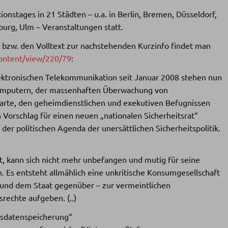
ionstages in 21 Städten – u.a. in Berlin, Bremen, Düsseldorf,
urg, Ulm – Veranstaltungen statt.
 bzw. den Volltext zur nachstehenden Kurzinfo findet man
content/view/220/79
:
lektronischen Telekommunikation seit Januar 2008 stehen nun
Computern, der massenhaften Überwachung von
arte, den geheimdienstlichen und exekutiven Befugnissen
Vorschlag für einen neuen „nationalen Sicherheitsrat“
er politischen Agenda der unersättlichen Sicherheitspolitik.
t, kann sich nicht mehr unbefangen und mutig für seine
. Es entsteht allmählich eine unkritische Konsumgesellschaft
 und dem Staat gegenüber – zur vermeintlichen
srechte aufgeben. (..)
atsdatenspeicherung“