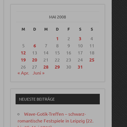
MAI 2008
M
D
M
D
F
S
S
1
2
3
4
5
6
7
8
9
10
11
12
13
14
15
16
17
18
19
20
21
22
23
24
25
26
27
28
29
30
31
« Apr.
Juni »
NEUESTE BEITRÄGE
Wave-Gotik-Treffen – schwarz-
romantische Festspiele in Leipzig (22.