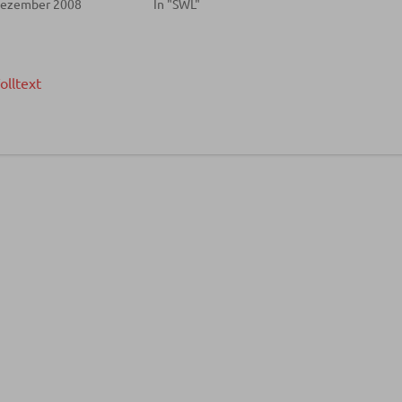
 Dezember 2008
In "SWL"
olltext