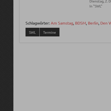
Dienstag, 2.
In "SWL"
Schlagwörter:
Am Samstag
,
BDSM
,
Berlin
,
Den V
SWL
Termine