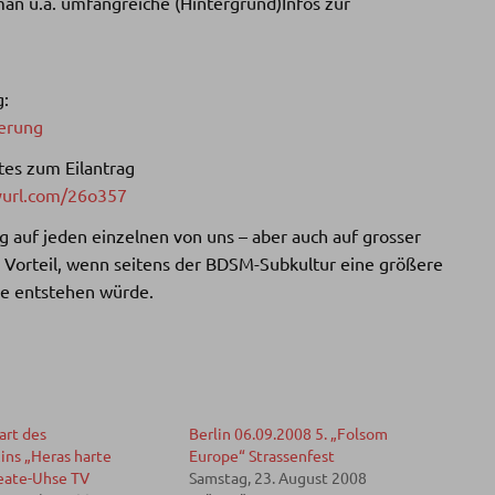
an u.a. umfangreiche (Hintergrund)Infos zur
g:
herung
tes zum Eilantrag
nyurl.com/26o357
 auf jeden einzelnen von uns – aber auch auf grosser
 Vorteil, wenn seitens der BDSM-Subkultur eine größere
ze entstehen würde.
art des
Berlin 06.09.2008 5. „Folsom
ins „Heras harte
Europe“ Strassenfest
Beate-Uhse TV
Samstag, 23. August 2008