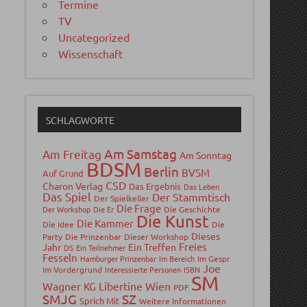
Termine
TV
Uncategorized
Wissenschaft
SCHLAGWORTE
Am Samstag
Am Freitag
Am Sonntag
BDSM
Berlin
BVSM
Auf Grund
CSD
Charon Verlag
Das Ergebnis
Das Leben
Das Spiel
Der Stammtisch
Der Spielkeller
Die Frage
Der Workshop
Die Er
Die Geschichte
Die Kunst
Die Kammer
Die Idee
Die
Dieses
Party
Die Prinzenbar
Dieser Workshop
Freies
Jahr
Ein Treffen
DS
Ein Teilnehmer
Fesseln
Hamburger Prinzenbar
Im Bereich
Im Gespr
Joe
Im Vordergrund
Interessierte Personen
ISBN
SM
Wagner
Libertine Wien
KG
PDF
SMJG
SZ
Sprich Mit
Weitere Informationen