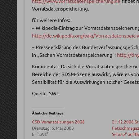
http://www.vorratsdatenspeicherung.de
findet m
Vorratsdatenspeicherung.
für weitere Infos:
– Wikipedia-Eintrag zur Vorratsdatenspeicherun
http://de.wikipedia.org/wiki/Vorratsdatenspeic
– Presseerklärung des Bundesverfassungsgerich
in „Sachen Vorratsdatenspeicherung“:
http://ti
Kommentar: Da sich die Vorratsdatenspeicherung
Bereiche der BDSM-Szene auswirkt, wäre es von
Sensibilität für die Auswirkungen solcher Geset
Quelle: SWL
Ähnliche Beiträge
CSD-Veranstaltungen 2008
21.12.2008 St
Dienstag, 6. Mai 2008
Fetischmagaz
In "SWL"
Schule“ auf 