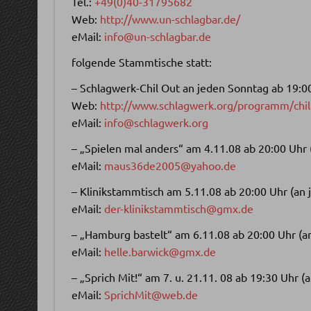
Tel.:
+49(0)40-31795682
Web:
http://www.un-schlagbar.de/
eMail:
info@un-schlagbar.de
folgende Stammtische statt:
– Schlagwerk-Chil Out an jeden Sonntag ab 19:0
Web:
http://www.schlagwerk.org/programm/chil
eMail:
info@schlagwerk.org
– „Spielen mal anders“ am 4.11.08 ab 20:00 Uhr 
eMail:
maus36de2005@yahoo.de
– Klinikstammtisch am 5.11.08 ab 20:00 Uhr (an
eMail:
der-klinikstammtisch@gmx.de
– „Hamburg bastelt“ am 6.11.08 ab 20:00 Uhr (a
eMail:
helle.barwick@gmx.de
– „Sprich Mit!“ am 7. u. 21.11. 08 ab 19:30 Uhr (
eMail:
SprichMit@web.de