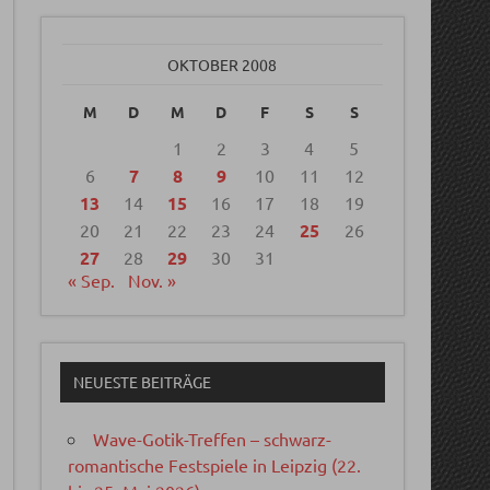
OKTOBER 2008
M
D
M
D
F
S
S
1
2
3
4
5
6
7
8
9
10
11
12
13
14
15
16
17
18
19
20
21
22
23
24
25
26
27
28
29
30
31
« Sep.
Nov. »
NEUESTE BEITRÄGE
Wave-Gotik-Treffen – schwarz-
romantische Festspiele in Leipzig (22.