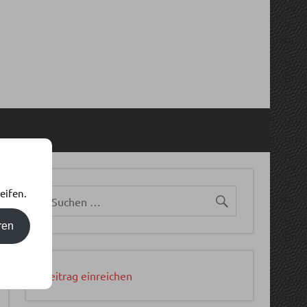
eifen.
ren
Beitrag einreichen