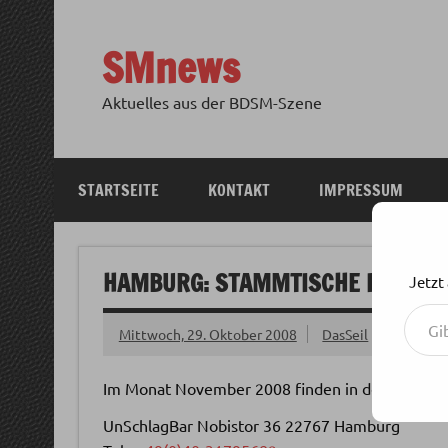
Zum
Inhalt
springen
SMnews
Aktuelles aus der BDSM-Szene
STARTSEITE
KONTAKT
IMPRESSUM
HAMBURG: STAMMTISCHE IN DER 
Jetzt
Gib deine E-Mail-Adresse ein ...
Mittwoch, 29. Oktober 2008
DasSeil
Im Monat November 2008 finden in der Hambur
UnSchlagBar Nobistor 36 22767 Hamburg