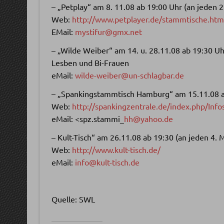
– „Petplay“ am 8. 11.08 ab 19:00 Uhr (an jeden 
Web:
http://www.petplayer.de/stammtische.h
EMail:
mystifur@gmx.net
– „Wilde Weiber“ am 14. u. 28.11.08 ab 19:30 Uh
Lesben und Bi-Frauen
eMail:
wilde-weiber@un-schlagbar.de
– „Spankingstammtisch Hamburg“ am 15.11.08 ab
Web:
http://spankingzentrale.de/index.php/Inf
eMail: <spz.stammi_
hh@yahoo.de
– Kult-Tisch“ am 26.11.08 ab 19:30 (an jeden 4.
Web:
http://www.kult-tisch.de/
eMail:
info@kult-tisch.de
Quelle: SWL