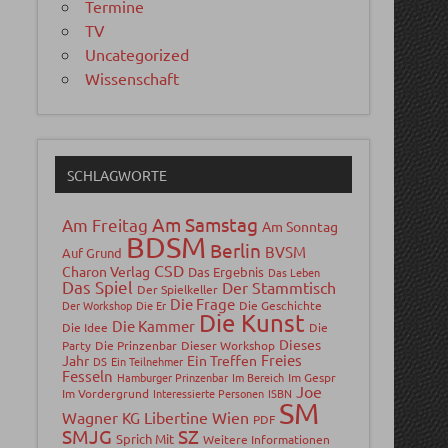
Termine
TV
Uncategorized
Wissenschaft
SCHLAGWORTE
Am Samstag
Am Freitag
Am Sonntag
BDSM
Berlin
BVSM
Auf Grund
CSD
Charon Verlag
Das Ergebnis
Das Leben
Das Spiel
Der Stammtisch
Der Spielkeller
Die Frage
Der Workshop
Die Er
Die Geschichte
Die Kunst
Die Kammer
Die Idee
Die
Dieses
Party
Die Prinzenbar
Dieser Workshop
Freies
Jahr
Ein Treffen
DS
Ein Teilnehmer
Fesseln
Hamburger Prinzenbar
Im Bereich
Im Gespr
Joe
Im Vordergrund
Interessierte Personen
ISBN
SM
Wagner
Libertine Wien
KG
PDF
SMJG
SZ
Sprich Mit
Weitere Informationen