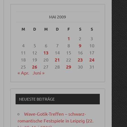
MAI 2009
M
D
M
D
F
S
S
1
2
3
4
5
6
7
8
9
10
11
12
13
14
15
16
17
18
19
20
21
22
23
24
25
26
27
28
29
30
31
« Apr.
Juni »
NEUESTE BEITRÄGE
Wave-Gotik-Treffen – schwarz-
romantische Festspiele in Leipzig (22.