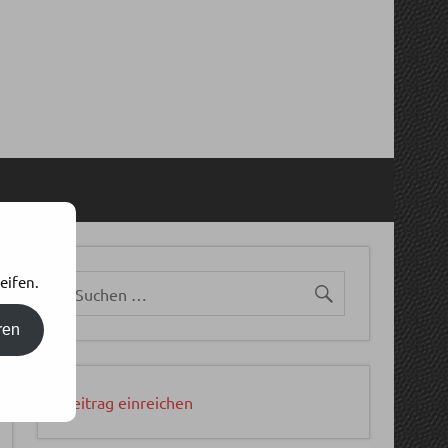
eifen.
ren
Beitrag einreichen