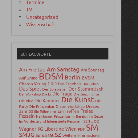
Termine
TV
Uncategorized
Wissenschaft
SCHLAGWORTE
Am Samstag
Am Freitag
Am Sonntag
BDSM
Berlin
BVSM
Auf Grund
CSD
Charon Verlag
Das Ergebnis
Das Leben
Das Spiel
Der Stammtisch
Der Spielkeller
Die Frage
Der Workshop
Die Er
Die Geschichte
Die Kunst
Die Kammer
Die Idee
Die
Dieses
Party
Die Prinzenbar
Dieser Workshop
Freies
Jahr
Ein Treffen
DS
Ein Teilnehmer
Fesseln
Hamburger Prinzenbar
Im Bereich
Im Gespr
Joe
Im Vordergrund
Interessierte Personen
ISBN
SM
Wagner
Libertine Wien
KG
PDF
SMJG
SZ
Sprich Mit
Weitere Informationen