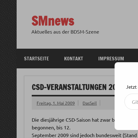
Zum
Inhalt
springen
SMnews
Aktuelles aus der BDSM-Szene
STARTSEITE
KONTAKT
IMPRESSUM
CSD-VERANSTALTUNGEN 2009
Jetzt
Gib deine E-Mail-Adresse ein ...
Freitag, 1. Mai 2009
DasSeil
Die diesjährige CSD-Saison hat zwar bereits im 
begonnen, bis 12.
September 2009 sind jedoch bundesweit (Stand 