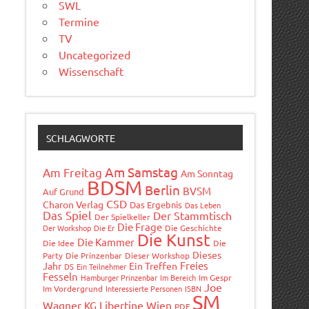
SWL
Termine
TV
Uncategorized
Wissenschaft
SCHLAGWORTE
Am Samstag
Am Freitag
Am Sonntag
BDSM
Berlin
BVSM
Auf Grund
CSD
Charon Verlag
Das Ergebnis
Das Leben
Das Spiel
Der Stammtisch
Der Spielkeller
Die Frage
Der Workshop
Die Er
Die Geschichte
Die Kunst
Die Kammer
Die Idee
Die
Dieses
Party
Die Prinzenbar
Dieser Workshop
Freies
Jahr
Ein Treffen
DS
Ein Teilnehmer
Fesseln
Hamburger Prinzenbar
Im Bereich
Im Gespr
Joe
Im Vordergrund
Interessierte Personen
ISBN
SM
Wagner
Libertine Wien
KG
PDF