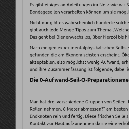
Es gibt einiges an Anleitungen im Netz wie wir S
Bondageseilen verarbeiten können um sie mögli
Nicht nur gibt es wahrscheinlich hunderte solch
gibt auch jede Menge Tipps zum Thema „Welche
Das geht bei Bienenwachs los, über Nerzöl bis h
Nach einigen experimentalphysikalischen Selbs
gefunden die am ökonomischsten erscheint. Öko
akzeptablen, also möglichst wenig Aufwand, erhäl
und ihre Zusammenfassung ist folgende, dabei is
Die 0-Aufwand-Seil-O-Preparationsme
Man hat drei verschiedene Gruppen von Seilen. 
Rollen nehmen, 8 Meter abmessen?“ am besten ü
Endknoten rein und fertig. Diese frischen Seile s
Kontakt zur Haut aufzunehmen da sie eine erhö