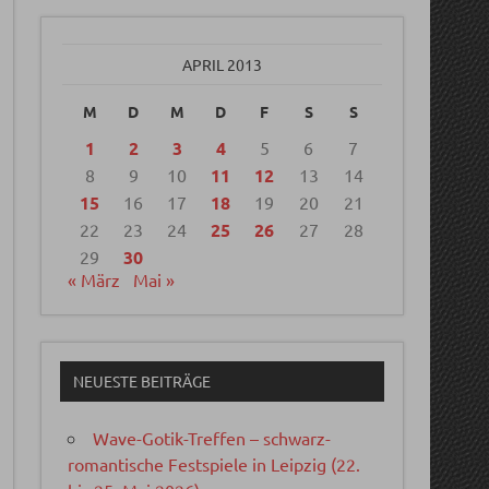
APRIL 2013
M
D
M
D
F
S
S
1
2
3
4
5
6
7
8
9
10
11
12
13
14
15
16
17
18
19
20
21
22
23
24
25
26
27
28
29
30
« März
Mai »
NEUESTE BEITRÄGE
Wave-Gotik-Treffen – schwarz-
romantische Festspiele in Leipzig (22.