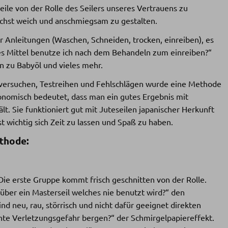
eile von der Rolle des Seilers unseres Vertrauens zu
chst weich und anschmiegsam zu gestalten.
er Anleitungen (Waschen, Schneiden, trocken, einreiben), es
s Mittel benutze ich nach dem Behandeln zum einreiben?“
in zu Babyöl und vieles mehr.
tversuchen, Testreihen und Fehlschlägen wurde eine Methode
nomisch bedeutet, dass man ein gutes Ergebnis mit
t. Sie funktioniert gut mit Juteseilen japanischer Herkunft
t wichtig sich Zeit zu lassen und Spaß zu haben.
thode:
Die erste Gruppe kommt frisch geschnitten von der Rolle.
ber ein Masterseil welches nie benutzt wird?“ den
ind neu, rau, störrisch und nicht dafür geeignet direkten
hte Verletzungsgefahr bergen?“ der Schmirgelpapiereffekt.