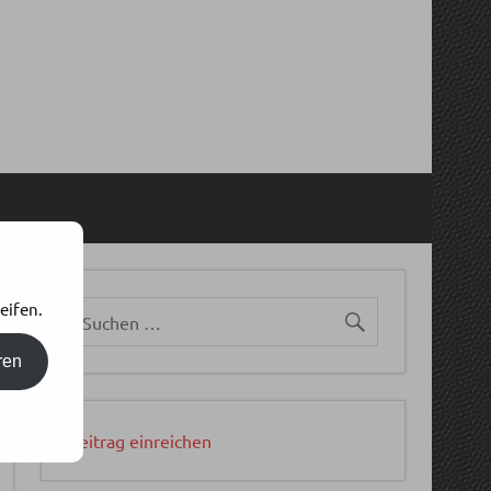
eifen.
ren
Beitrag einreichen