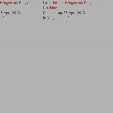
 Hängen mit Ring oder
Lustschmerz: Hängen mit Ring oder
Karabinern
5. April 2013
Donnerstag, 25. April 2013
es"
In "Allgemeines"