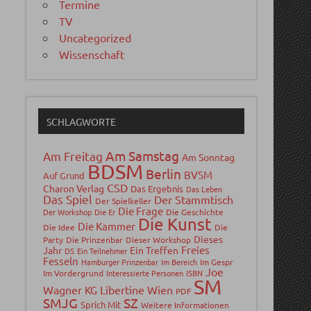
Termine
TV
Uncategorized
Wissenschaft
SCHLAGWORTE
Am Samstag
Am Freitag
Am Sonntag
BDSM
Berlin
BVSM
Auf Grund
CSD
Charon Verlag
Das Ergebnis
Das Leben
Das Spiel
Der Stammtisch
Der Spielkeller
Die Frage
Der Workshop
Die Er
Die Geschichte
Die Kunst
Die Kammer
Die Idee
Die
Dieses
Party
Die Prinzenbar
Dieser Workshop
Freies
Jahr
Ein Treffen
DS
Ein Teilnehmer
Fesseln
Hamburger Prinzenbar
Im Bereich
Im Gespr
Joe
Im Vordergrund
Interessierte Personen
ISBN
SM
Wagner
Libertine Wien
KG
PDF
SMJG
SZ
Sprich Mit
Weitere Informationen