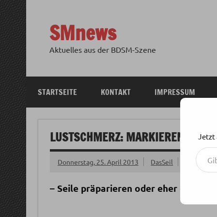
Zum
Inhalt
springen
SMnews
Aktuelles aus der BDSM-Szene
STARTSEITE
KONTAKT
IMPRESSUM
LUSTSCHMERZ: MARKIEREN VON S
Jetzt
Gib deine E-Mail-Adresse ein ...
Donnerstag, 25. April 2013
DasSeil
– Seile präparieren oder eher doch nic