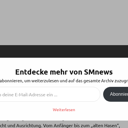
Entdecke mehr von SMnews
GSSTAMMTISCH
 abonnieren, um weiterzulesen und auf das gesamte Archiv zuzugr
Abonnie
Weiterlesen
ndet jeden ersten Montag im Monat, das nächste mal also am
burger Berg 23 20359 Hamburg Dieser Stammtisch richtet
echt und Ausrichtung. Vom Anfänger bis zum „alten Hasen“,