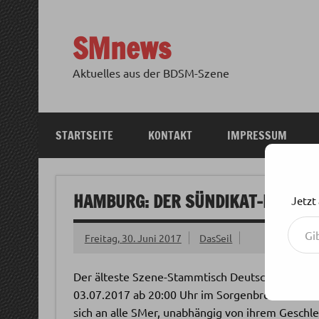
Zum
Inhalt
springen
SMnews
Aktuelles aus der BDSM-Szene
STARTSEITE
KONTAKT
IMPRESSUM
HAMBURG: DER SÜNDIKAT-MONTA
Jetzt
Gib deine E-Mail-Adresse ein ...
Freitag, 30. Juni 2017
DasSeil
Der älteste Szene-Stammtisch Deutschlands – fi
03.07.2017 ab 20:00 Uhr im Sorgenbrecher Ham
sich an alle SMer, unabhängig von ihrem Geschl