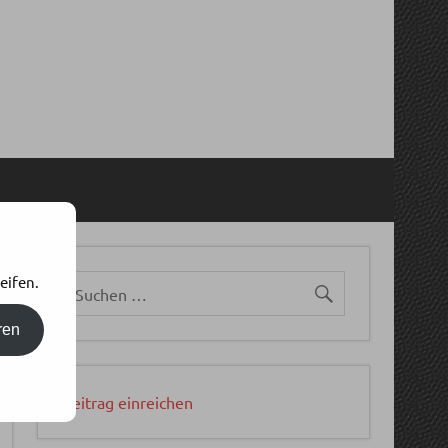
eifen.
ren
Beitrag einreichen