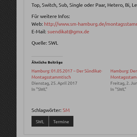
Top, Switch, Sub, Single oder Paar, Hetero, Bi, 
Für weitere Infos:
Web:
http://www.sm-hamburg.de/montagsstamm
E-Mail:
suendikat@gmx.de
Quelle: SWL
Ähnliche Beiträge
Hamburg: 01.05.2017 – Der Sündikat-
Hamburg: Der
Montagsstammtisch
Montagsstam
Dienstag, 25. April 2017
Freitag, 2. Ju
In "SWL"
In "SWL"
Schlagwörter:
SM
SWL
Termine