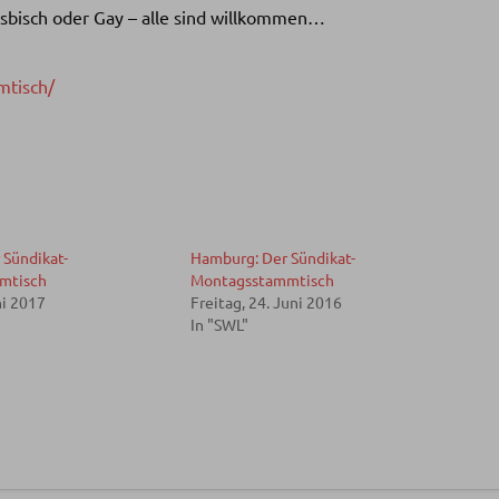
Lesbisch oder Gay – alle sind willkommen…
tisch/
 Sündikat-
Hamburg: Der Sündikat-
mtisch
Montagsstammtisch
ni 2017
Freitag, 24. Juni 2016
In "SWL"