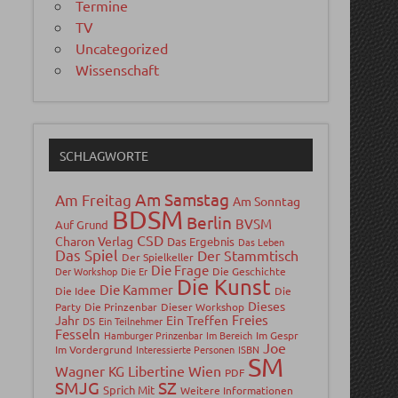
Termine
TV
Uncategorized
Wissenschaft
SCHLAGWORTE
Am Samstag
Am Freitag
Am Sonntag
BDSM
Berlin
BVSM
Auf Grund
CSD
Charon Verlag
Das Ergebnis
Das Leben
Das Spiel
Der Stammtisch
Der Spielkeller
Die Frage
Der Workshop
Die Er
Die Geschichte
Die Kunst
Die Kammer
Die Idee
Die
Dieses
Party
Die Prinzenbar
Dieser Workshop
Freies
Jahr
Ein Treffen
DS
Ein Teilnehmer
Fesseln
Hamburger Prinzenbar
Im Bereich
Im Gespr
Joe
Im Vordergrund
Interessierte Personen
ISBN
SM
Wagner
Libertine Wien
KG
PDF
SMJG
SZ
Sprich Mit
Weitere Informationen