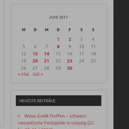
JUNI 2017
M
D
M
D
F
S
S
1
2
3
4
5
6
7
8
9
10
11
12
13
14
15
16
17
18
19
20
21
22
23
24
25
26
27
28
29
30
« Mai
Juli »
NEUESTE BEITRÄGE
Wave-Gotik-Treffen – schwarz-
romantische Festspiele in Leipzig (22.