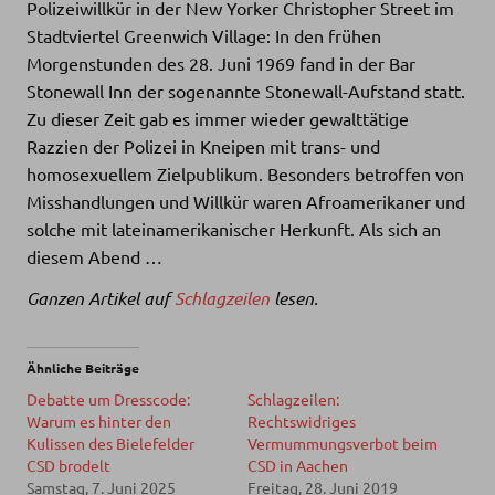
Polizeiwillkür in der New Yorker Christopher Street im
Stadtviertel Greenwich Village: In den frühen
Morgenstunden des 28. Juni 1969 fand in der Bar
Stonewall Inn der sogenannte Stonewall-Aufstand statt.
Zu dieser Zeit gab es immer wieder gewalttätige
Razzien der Polizei in Kneipen mit trans- und
homosexuellem Zielpublikum. Besonders betroffen von
Misshandlungen und Willkür waren Afroamerikaner und
solche mit lateinamerikanischer Herkunft. Als sich an
diesem Abend …
Ganzen Artikel auf
Schlagzeilen
lesen.
Ähnliche Beiträge
Debatte um Dresscode:
Schlagzeilen:
Warum es hinter den
Rechtswidriges
Kulissen des Bielefelder
Vermummungsverbot beim
CSD brodelt
CSD in Aachen
Samstag, 7. Juni 2025
Freitag, 28. Juni 2019