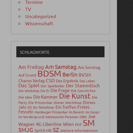
Termine
TV
Uncategorized
Wissenschaft
SCHLAGWORTE
Am Samstag
Am Freitag
Am Sonntag
BDSM
Berlin
BVSM
Auf Grund
CSD
Charon Verlag
Das Ergebnis
Das Leben
Das Spiel
Der Stammtisch
Der Spielkeller
Die Frage
Der Workshop
Die Er
Die Geschichte
Die Kunst
Die Kammer
Die Idee
Die
Dieses
Party
Die Prinzenbar
Dieser Workshop
Freies
Jahr
Ein Treffen
DS
Ein Teilnehmer
Fesseln
Hamburger Prinzenbar
Im Bereich
Im Gespr
Joe
Im Vordergrund
Interessierte Personen
ISBN
SM
Wagner
Libertine Wien
KG
PDF
SMJG
SZ
Sprich Mit
Weitere Informationen