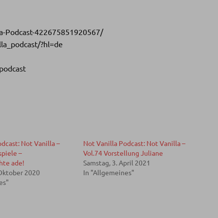
la-Podcast-422675851920567/
lla_podcast/?hl=de
apodcast
dcast: Not Vanilla –
Not Vanilla Podcast: Not Vanilla –
spiele –
Vol.74 Vorstellung Juliane
te ade!
Samstag, 3. April 2021
 Oktober 2020
In "Allgemeines"
es"