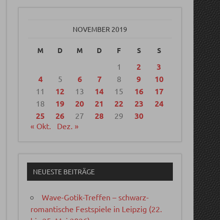
NOVEMBER 2019
M
D
M
D
F
S
S
1
2
3
4
5
6
7
8
9
10
11
12
13
14
15
16
17
18
19
20
21
22
23
24
25
26
27
28
29
30
« Okt.
Dez. »
NEUESTE BEITRÄGE
Wave-Gotik-Treffen – schwarz-
romantische Festspiele in Leipzig (22.