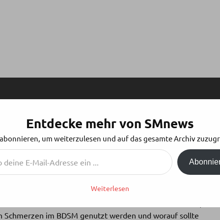
Entdecke mehr von SMnews
LLA – VOL.23 MASOCHISMUS
 abonnieren, um weiterzulesen und auf das gesamte Archiv zuzugr
Abonnie
Weiterlesen
lie zu Gast. Sie ist Masochistin und erzählt uns wie es ist,
en Schmerzen im BDSM genutzt werden und worauf sollte