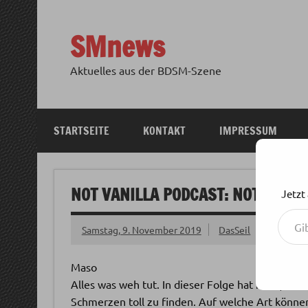
Zum
Inhalt
springen
SMnews
Aktuelles aus der BDSM-Szene
STARTSEITE
KONTAKT
IMPRESSUM
NOT VANILLA PODCAST: NOT VANI
Jetzt
Gib deine E-Mail-Adresse ein ...
Samstag, 9. November 2019
DasSeil
Maso
Alles was weh tut. In dieser Folge hat Marc, Natha
Schmerzen toll zu finden. Auf welche Art könn