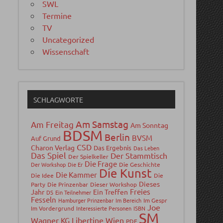
SWL
Termine
TV
Uncategorized
Wissenschaft
SCHLAGWORTE
Am Samstag
Am Freitag
Am Sonntag
BDSM
Berlin
BVSM
Auf Grund
CSD
Charon Verlag
Das Ergebnis
Das Leben
Das Spiel
Der Stammtisch
Der Spielkeller
Die Frage
Der Workshop
Die Er
Die Geschichte
Die Kunst
Die Kammer
Die Idee
Die
Dieses
Party
Die Prinzenbar
Dieser Workshop
Freies
Jahr
Ein Treffen
DS
Ein Teilnehmer
Fesseln
Hamburger Prinzenbar
Im Bereich
Im Gespr
Joe
Im Vordergrund
Interessierte Personen
ISBN
SM
Wagner
Libertine Wien
KG
PDF