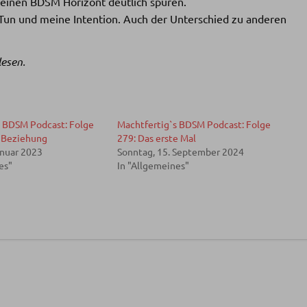
meinen BDSM Horizont deutlich spüren.
Tun und meine Intention. Auch der Unterschied zu anderen
lesen.
s BDSM Podcast: Folge
Machtfertig`s BDSM Podcast: Folge
: Beziehung
279: Das erste Mal
anuar 2023
Sonntag, 15. September 2024
es"
In "Allgemeines"