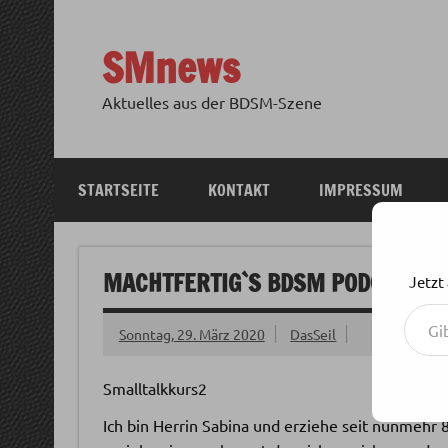
Zum
Inhalt
springen
SMnews
Aktuelles aus der BDSM-Szene
STARTSEITE
KONTAKT
IMPRESSUM
MACHTFERTIG`S BDSM PODCAST: F
Jetzt
Gib deine E-Mail-Adresse ein ...
Sonntag, 29. März 2020
DasSeil
Smalltalkkurs2
Ich bin Herrin Sabina und erziehe seit nunmehr