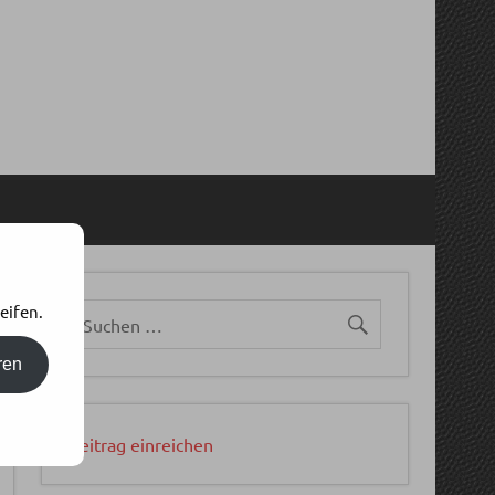
eifen.
ren
Beitrag einreichen