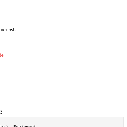
verlost.
de
: