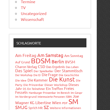
Termine
TV
Uncategorized
Wissenschaft
SCHLAGWORTE
Am Samstag
Am Freitag
Am Sonntag
BDSM
Berlin
BVSM
Auf Grund
CSD
Charon Verlag
Das Ergebnis
Das Leben
Das Spiel
Der Stammtisch
Der Spielkeller
Die Frage
Der Workshop
Die Er
Die Geschichte
Die Kunst
Die Kammer
Die Idee
Die
Dieses
Party
Die Prinzenbar
Dieser Workshop
Freies
Jahr
Ein Treffen
DS
Ein Teilnehmer
Fesseln
Hamburger Prinzenbar
Im Bereich
Im Gespr
Joe
Im Vordergrund
Interessierte Personen
ISBN
SM
Wagner
Libertine Wien
KG
PDF
SMJG
SZ
Sprich Mit
Weitere Informationen