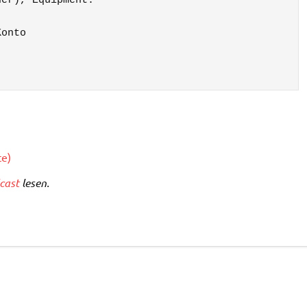
er), Equipment. 

onto

te)
cast
lesen.