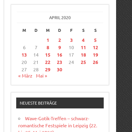
APRIL 2020
M
D
M
D
F
S
S
1
2
3
4
5
6
7
8
9
10
11
12
13
14
15
16
17
18
19
20
21
22
23
24
25
26
27
28
29
30
« März
Mai »
NEUESTE BEITRÄGE
Wave-Gotik-Treffen – schwarz-
romantische Festspiele in Leipzig (22.