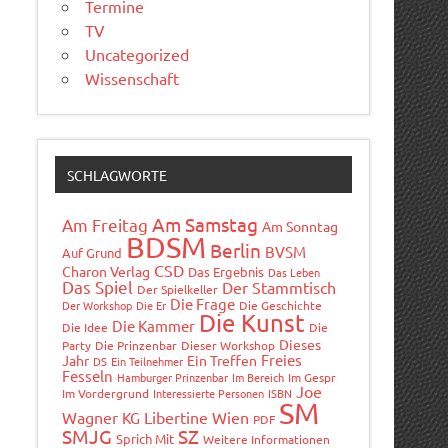
Termine
TV
Uncategorized
Wissenschaft
SCHLAGWORTE
Am Samstag
Am Freitag
Am Sonntag
BDSM
Berlin
BVSM
Auf Grund
CSD
Charon Verlag
Das Ergebnis
Das Leben
Das Spiel
Der Stammtisch
Der Spielkeller
Die Frage
Der Workshop
Die Er
Die Geschichte
Die Kunst
Die Kammer
Die Idee
Die
Dieses
Party
Die Prinzenbar
Dieser Workshop
Freies
Jahr
Ein Treffen
DS
Ein Teilnehmer
Fesseln
Hamburger Prinzenbar
Im Bereich
Im Gespr
Joe
Im Vordergrund
Interessierte Personen
ISBN
SM
Wagner
Libertine Wien
KG
PDF
SMJG
SZ
Sprich Mit
Weitere Informationen