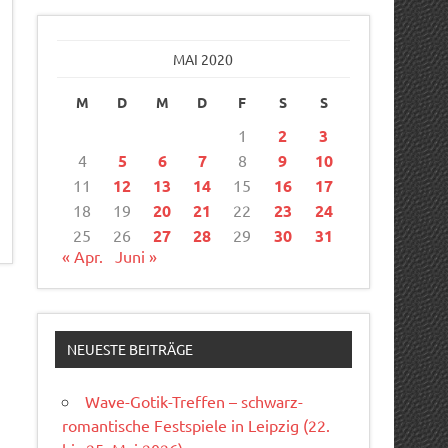
MAI 2020
M
D
M
D
F
S
S
1
2
3
4
5
6
7
8
9
10
11
12
13
14
15
16
17
18
19
20
21
22
23
24
25
26
27
28
29
30
31
« Apr.
Juni »
NEUESTE BEITRÄGE
Wave-Gotik-Treffen – schwarz-
romantische Festspiele in Leipzig (22.