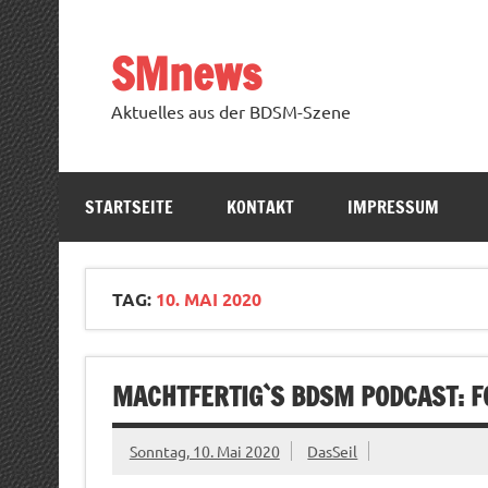
Zum
Inhalt
springen
SMnews
Aktuelles aus der BDSM-Szene
STARTSEITE
KONTAKT
IMPRESSUM
TAG:
10. MAI 2020
MACHTFERTIG`S BDSM PODCAST: FO
Sonntag, 10. Mai 2020
DasSeil