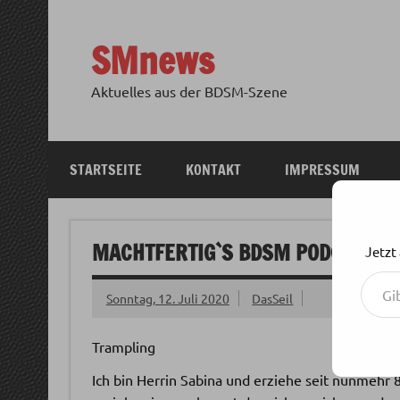
Zum
Inhalt
springen
SMnews
Aktuelles aus der BDSM-Szene
STARTSEITE
KONTAKT
IMPRESSUM
MACHTFERTIG`S BDSM PODCAST: F
Jetzt
Gib deine E-Mail-Adresse ein ...
Sonntag, 12. Juli 2020
DasSeil
Trampling
Ich bin Herrin Sabina und erziehe seit nunmehr