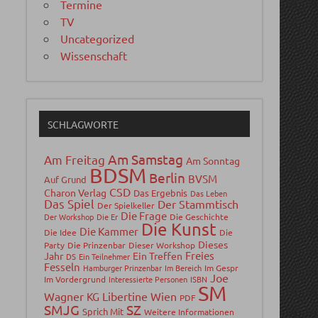
Termine
TV
Uncategorized
Wissenschaft
SCHLAGWORTE
Am Samstag
Am Freitag
Am Sonntag
BDSM
Berlin
BVSM
Auf Grund
CSD
Charon Verlag
Das Ergebnis
Das Leben
Das Spiel
Der Stammtisch
Der Spielkeller
Die Frage
Der Workshop
Die Er
Die Geschichte
Die Kunst
Die Kammer
Die Idee
Die
Dieses
Party
Die Prinzenbar
Dieser Workshop
Freies
Jahr
Ein Treffen
DS
Ein Teilnehmer
Fesseln
Hamburger Prinzenbar
Im Bereich
Im Gespr
Joe
Im Vordergrund
Interessierte Personen
ISBN
SM
Wagner
Libertine Wien
KG
PDF
SMJG
SZ
Sprich Mit
Weitere Informationen