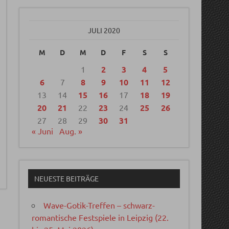
JULI 2020
M
D
M
D
F
S
S
1
2
3
4
5
6
7
8
9
10
11
12
13
14
15
16
17
18
19
20
21
22
23
24
25
26
27
28
29
30
31
« Juni
Aug. »
NEUESTE BEITRÄGE
Wave-Gotik-Treffen – schwarz-
romantische Festspiele in Leipzig (22.