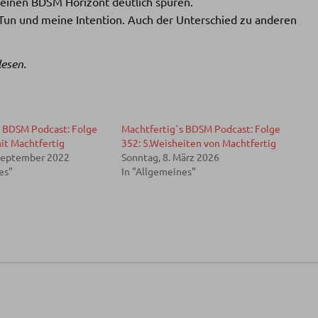
meinen BDSM Horizont deutlich spüren.
Tun und meine Intention. Auch der Unterschied zu anderen
lesen.
s BDSM Podcast: Folge
Machtfertig`s BDSM Podcast: Folge
it Machtfertig
352: 5.Weisheiten von Machtfertig
 September 2022
Sonntag, 8. März 2026
es"
In "Allgemeines"