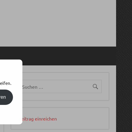
eifen.
ren
Beitrag einreichen