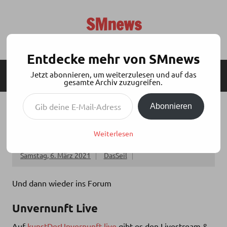
Zum
Inhalt
SMnews
springen
Aktuelles aus der BDSM-Szene
Entdecke mehr von SMnews
Jetzt abonnieren, um weiterzulesen und auf das
MENÜ
SEITENLEISTE
gesamte Archiv zuzugreifen.
Gib deine E-Mail-Adresse ein ...
Abonnieren
KDU PODCAST: UNVERNUNFT LIVE
04.03.2021 – KAI’S CHRONIK
Weiterlesen
Samstag, 6. März 2021
DasSeil
Und dann wieder ins Forum
Unvernunft Live
Auf
kunstDerUnvernunft.live
gibt es den Livestream &