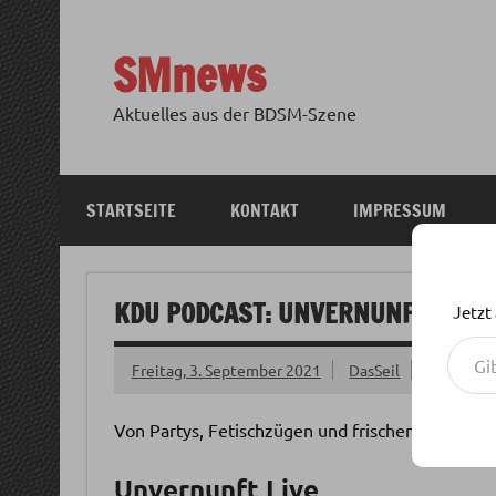
Zum
Inhalt
springen
SMnews
Aktuelles aus der BDSM-Szene
STARTSEITE
KONTAKT
IMPRESSUM
KDU PODCAST: UNVERNUNFT LIVE 0
Jetzt
Gib deine E-Mail-Adresse ein ...
Freitag, 3. September 2021
DasSeil
Von Partys, Fetischzügen und frischen Waffeln
Unvernunft Live