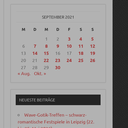
SEPTEMBER 2021
M
D
M
D
F
S
S
1
2
3
4
5
6
7
8
9
10
11
12
13
14
15
16
17
18
19
20
21
22
23
24
25
26
27
28
29
30
« Aug.
Okt. »
NEUESTE BEITRÄGE
Wave-Gotik-Treffen – schwarz-
romantische Festspiele in Leipzig (22.