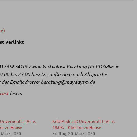
te)
st verlinkt
017656741087 eine kostenlose Beratung für BDSMler in
19.00 bis 23.00 besetzt, außerdem nach Absprache.
ter der Emailadresse: beratung@maydaysm.de
cast
lesen.
Unvernunft LIVE v.
KdU Podcast: Unvernunft LIVE v.
für zu Hause
19.03. – Kink für zu Hause
. März 2020
Freitag, 20. März 2020