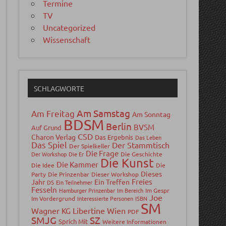
Termine
TV
Uncategorized
Wissenschaft
SCHLAGWORTE
Am Samstag
Am Freitag
Am Sonntag
BDSM
Berlin
BVSM
Auf Grund
CSD
Charon Verlag
Das Ergebnis
Das Leben
Das Spiel
Der Stammtisch
Der Spielkeller
Die Frage
Der Workshop
Die Er
Die Geschichte
Die Kunst
Die Kammer
Die Idee
Die
Dieses
Party
Die Prinzenbar
Dieser Workshop
Freies
Jahr
Ein Treffen
DS
Ein Teilnehmer
Fesseln
Hamburger Prinzenbar
Im Bereich
Im Gespr
Joe
Im Vordergrund
Interessierte Personen
ISBN
SM
Wagner
Libertine Wien
KG
PDF
SMJG
SZ
Sprich Mit
Weitere Informationen