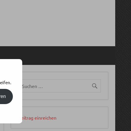
eifen.
ren
Beitrag einreichen