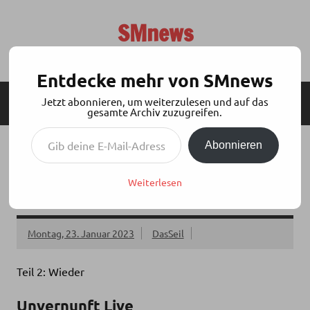
Zum
Inhalt
SMnews
springen
Aktuelles aus der BDSM-Szene
Entdecke mehr von SMnews
Jetzt abonnieren, um weiterzulesen und auf das
MENÜ
SEITENLEISTE
gesamte Archiv zuzugreifen.
Gib deine E-Mail-Adresse ein ...
Abonnieren
KDU PODCAST: UNVERNUNFT LIVE 19.01.23
– SPIELEINLADUNGEN – SPIEL MIT MIR –
Weiterlesen
TEIL 2
Montag, 23. Januar 2023
DasSeil
Teil 2: Wieder
Unvernunft Live