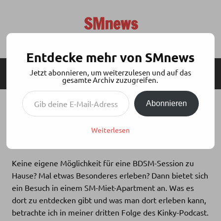
Zum
Inhalt
SMnews
springen
Aktuelles aus der BDSM-Szene
Entdecke mehr von SMnews
Jetzt abonnieren, um weiterzulesen und auf das
MENÜ
SEITENLEISTE
gesamte Archiv zuzugreifen.
Gib deine E-Mail-Adresse ein ...
Abonnieren
EIN BESUCH IM SM-MIET-APARTMENT
Weiterlesen
Samstag, 2. November 2024
DasSeil
Keine eigene Möglichkeit für eine BDSM-Session zu
Hause? Mal etwas Besonderes erleben? Dann bietet sich
ein Besuch in einem SM-Miet-Apartment an. Was es
dort zu entdecken gibt und was man dort erleben kann,
betrachte ich in meiner dritten Folge des Kinky-Podcast.