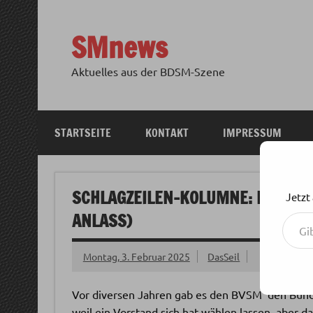
Zum
Inhalt
springen
SMnews
Aktuelles aus der BDSM-Szene
STARTSEITE
KONTAKT
IMPRESSUM
SCHLAGZEILEN-KOLUMNE: NUR GE
Jetzt
Gib deine E-Mail-Adresse ein ...
ANLASS)
Montag, 3. Februar 2025
DasSeil
Vor diversen Jahren gab es den BVSM  den Bund
weil ein Vorstand sich hat wählen lassen, aber d