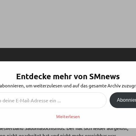
Entdecke mehr von SMnews
MEINSAM SIND WIR STARK (AUS GEGEBEM
 abonnieren, um weiterzulesen und auf das gesamte Archiv zuzugr
Abonnie
Weiterlesen
esverband Sadomasochismus. Der hat sich leider aufgelöst,
ann nicht gearbeitet hat und nicht mehr erreichbar war.