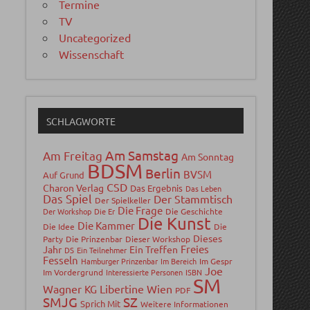
Termine
TV
Uncategorized
Wissenschaft
SCHLAGWORTE
Am Samstag
Am Freitag
Am Sonntag
BDSM
Berlin
BVSM
Auf Grund
CSD
Charon Verlag
Das Ergebnis
Das Leben
Das Spiel
Der Stammtisch
Der Spielkeller
Die Frage
Der Workshop
Die Er
Die Geschichte
Die Kunst
Die Kammer
Die Idee
Die
Dieses
Party
Die Prinzenbar
Dieser Workshop
Freies
Jahr
Ein Treffen
DS
Ein Teilnehmer
Fesseln
Hamburger Prinzenbar
Im Bereich
Im Gespr
Joe
Im Vordergrund
Interessierte Personen
ISBN
SM
Wagner
Libertine Wien
KG
PDF
SMJG
SZ
Sprich Mit
Weitere Informationen