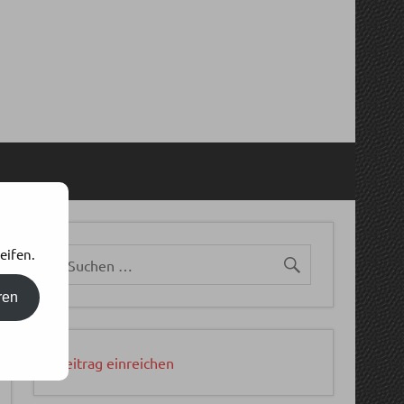
eifen.
ren
Beitrag einreichen