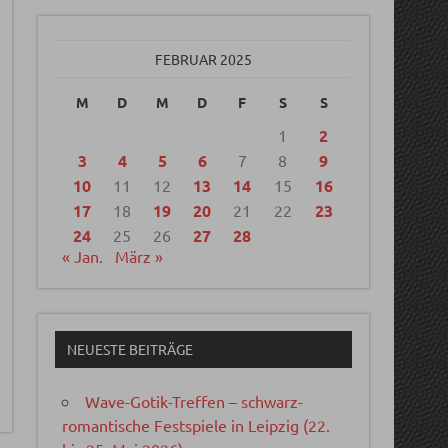
FEBRUAR 2025
M
D
M
D
F
S
S
1
2
3
4
5
6
7
8
9
10
11
12
13
14
15
16
17
18
19
20
21
22
23
24
25
26
27
28
« Jan.
März »
NEUESTE BEITRÄGE
Wave-Gotik-Treffen – schwarz-
romantische Festspiele in Leipzig (22.