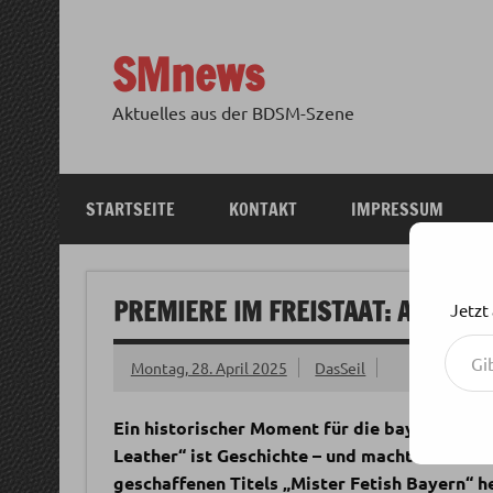
Zum
Inhalt
springen
SMnews
Aktuelles aus der BDSM-Szene
STARTSEITE
KONTAKT
IMPRESSUM
PREMIERE IM FREISTAAT: ANDY IS
Jetzt
Gib deine E-Mail-Adresse ein ...
Montag, 28. April 2025
DasSeil
Ein historischer Moment für die bayerische C
Leather“ ist Geschichte – und macht Platz für
geschaffenen Titels „Mister Fetish Bayern“ he