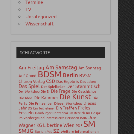
Termine
TV
Uncategorized
Wissenschaft
SCHLAGWORTE
Am Samstag
Am Freitag
Am Sonntag
BDSM
Berlin
BVSM
Auf Grund
CSD
Charon Verlag
Das Ergebnis
Das Leben
Das Spiel
Der Stammtisch
Der Spielkeller
Die Frage
Der Workshop
Die Er
Die Geschichte
Die Kunst
Die Kammer
Die Idee
Die
Dieses
Party
Die Prinzenbar
Dieser Workshop
Freies
Jahr
Ein Treffen
DS
Ein Teilnehmer
Fesseln
Hamburger Prinzenbar
Im Bereich
Im Gespr
Joe
Im Vordergrund
Interessierte Personen
ISBN
SM
Wagner
Libertine Wien
KG
PDF
SMJG
SZ
Sprich Mit
Weitere Informationen