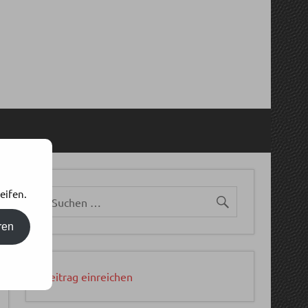
eifen.
ren
Beitrag einreichen