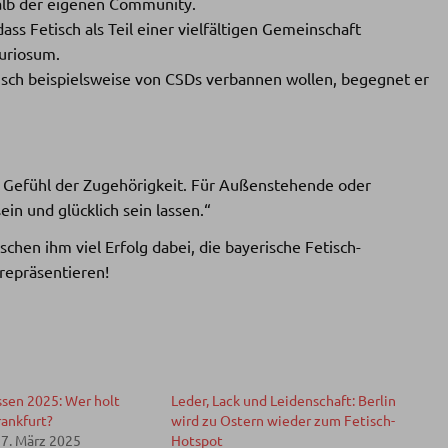
halb der eigenen Community.
dass Fetisch als Teil einer vielfältigen Gemeinschaft
uriosum.
isch beispielsweise von CSDs verbannen wollen, begegnet er
s Gefühl der Zugehörigkeit. Für Außenstehende oder
ein und glücklich sein lassen.“
chen ihm viel Erfolg dabei, die bayerische Fetisch-
repräsentieren!
ssen 2025: Wer holt
Leder, Lack und Leidenschaft: Berlin
rankfurt?
wird zu Ostern wieder zum Fetisch-
27. März 2025
Hotspot