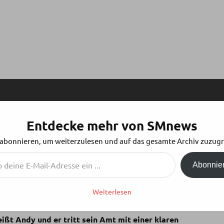
Entdecke mehr von SMnews
T DER ERSTE „MISTER FETISH BAYERN“
 abonnieren, um weiterzulesen und auf das gesamte Archiv zuzugr
Abonnie
Weiterlesen
ommunity: Der traditionsreiche Titel „Bavarian Mister
 eine inklusivere Zukunft. Der erste Gewinner des neu
ißt Andy und er tritt sein Amt mit einer klaren