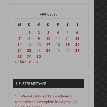
APRIL 2025
M
D
M
D
F
S
S
1
2
3
4
5
6
7
8
9
10
11
12
13
14
15
16
17
18
19
20
21
22
23
24
25
26
27
28
29
30
« März
Mai »
NEUESTE BEITRÄGE
Wave-Gotik-Treffen – schwarz-
romantische Festspiele in Leipzig (22.