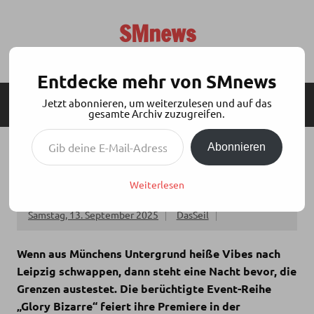
Zum
Inhalt
SMnews
springen
Aktuelles aus der BDSM-Szene
Entdecke mehr von SMnews
Jetzt abonnieren, um weiterzulesen und auf das
MENÜ
SEITENLEISTE
gesamte Archiv zuzugreifen.
Gib deine E-Mail-Adresse ein ...
Abonnieren
LEIPZIG WIRD KINKY: DIE „GLORY BIZARRE“
EROBERT DEN SKY CLUB
Weiterlesen
Samstag, 13. September 2025
DasSeil
Wenn aus Münchens Untergrund heiße Vibes nach
Leipzig schwappen, dann steht eine Nacht bevor, die
Grenzen austestet. Die berüchtigte Event-Reihe
„Glory Bizarre“ feiert ihre Premiere in der