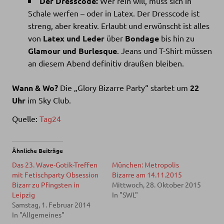
Der Dresscode:
Wer rein will, muss sich in
Schale werfen – oder in Latex. Der Dresscode ist
streng, aber kreativ. Erlaubt und erwünscht ist alles
von
Latex und Leder
über
Bondage
bis hin zu
Glamour und Burlesque
. Jeans und T-Shirt müssen
an diesem Abend definitiv draußen bleiben.
Wann & Wo?
Die „Glory Bizarre Party“ startet um
22
Uhr
im Sky Club.
Quelle:
Tag24
Ähnliche Beiträge
Das 23. Wave-Gotik-Treffen
München: Metropolis
mit Fetischparty Obsession
Bizarre am 14.11.2015
Bizarr zu Pfingsten in
Mittwoch, 28. Oktober 2015
Leipzig
In "SWL"
Samstag, 1. Februar 2014
In "Allgemeines"