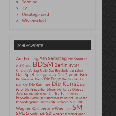
Termine
TV
Uncategorized
Wissenschaft
SCHLAGWORTE
Am Samstag
Am Freitag
Am Sonntag
BDSM
Berlin
BVSM
Auf Grund
CSD
Charon Verlag
Das Ergebnis
Das Leben
Das Spiel
Der Stammtisch
Der Spielkeller
Die Frage
Der Workshop
Die Er
Die Geschichte
Die Kunst
Die Kammer
Die Idee
Die
Dieses
Party
Die Prinzenbar
Dieser Workshop
Freies
Jahr
Ein Treffen
DS
Ein Teilnehmer
Fesseln
Hamburger Prinzenbar
Im Bereich
Im Gespr
Joe
Im Vordergrund
Interessierte Personen
ISBN
SM
Wagner
Libertine Wien
KG
PDF
SMJG
SZ
Sprich Mit
Weitere Informationen