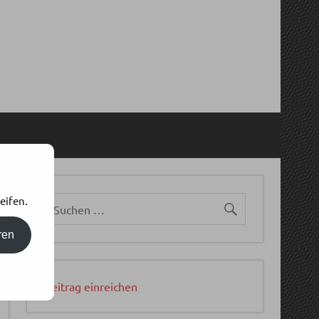
eifen.
ren
Beitrag einreichen