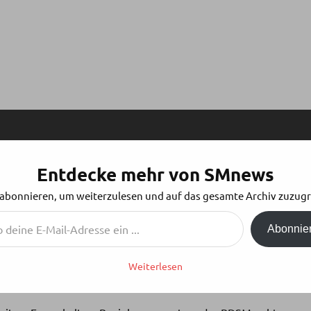
Entdecke mehr von SMnews
NDERST DU DEINE PERSPEKTIVE
 abonnieren, um weiterzulesen und auf das gesamte Archiv zuzugr
Abonnie
Weiterlesen
n Tools, die man erlernen muss, wenn man anfangen will, mit