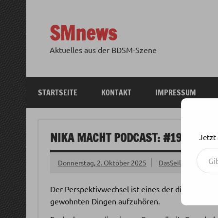
Zum
Inhalt
springen
SMnews
Aktuelles aus der BDSM-Szene
STARTSEITE
KONTAKT
IMPRESSUM
NIKA MACHT PODCAST: #191 SO Ä
Jetzt
Gib deine E-Mail-Adresse ein ...
Donnerstag, 2. Oktober 2025
DasSeil
Der Perspektivwechsel ist eines der dienlichste
gewohnten Dingen aufzuhören.