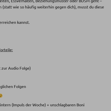
eiten, Essverhalten, Beziehungsmuster oder BDSM geht –
n (statt wie so häufig weiterhin gegen dich), musst du diese
 erreichen kannst.
orteile:
t zur Audio Folge)
nglichen Folgen
Hintern (Impuls der Woche) + unschlagbaren Boni