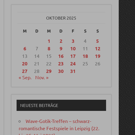
OKTOBER 2025
M
D
M
D
F
S
S
1
2
3
4
5
6
7
8
9
10
11
12
13
14
15
16
17
18
19
20
21
22
23
24
25
26
27
28
29
30
31
« Sep.
Nov. »
NEUESTE BEITRÄGE
Wave-Gotik-Treffen – schwarz-
romantische Festspiele in Leipzig (22.