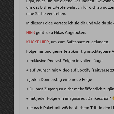
Egal, ob es um die eigene Gesundheit, Gewohnh
um das bisher Erlebte wahrlich für dich zu nutze
eine Sache verstehen.
In dieser Folge verrate ich sie dir und wie du sie
HIER
geht´s zu Nikas Angeboten.
KLICKE HIER
, um zum Safespace zu gelangen.
Folge mir und genieße zukünftig unschlagbare V
+ exklusive Podcast-Folgen in voller Länge
+ auf Wunsch mit Video auf Spotify (zeitversetz
+ jeden Donnerstag eine neue Folge
+ Du hast Zugang zu nicht mehr öffentlich zugä
+ mit jeder Folge ein imaginäres „Dankeschön“
+ je nach Paket mit wöchentlichem Tritt in den 