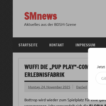
Zum
Inhalt
springen
SMnews
Aktuelles aus der BDSM-Szene
STARTSEITE
KONTAKT
IMPRESSUM
WUFF! DIE „PUP PLAY“-COMMUNITY
Jetzt
Gib deine E-Mail-Adresse ein ...
ERLEBNISFABRIK
Montag, 24. November 2025
DasSeil
Bottrop wird wieder zum Spielplatz für eine ga
vergangenen Jahr verwandelt sich die
ELORIA E