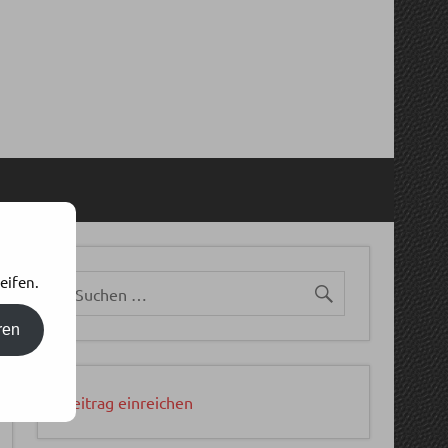
eifen.
ren
Beitrag einreichen