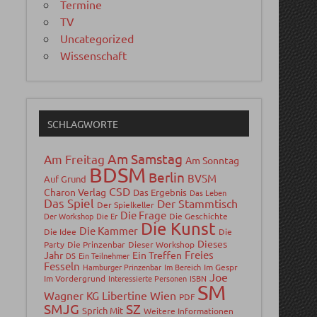
Termine
TV
Uncategorized
Wissenschaft
SCHLAGWORTE
Am Samstag
Am Freitag
Am Sonntag
BDSM
Berlin
BVSM
Auf Grund
CSD
Charon Verlag
Das Ergebnis
Das Leben
Das Spiel
Der Stammtisch
Der Spielkeller
Die Frage
Der Workshop
Die Er
Die Geschichte
Die Kunst
Die Kammer
Die Idee
Die
Dieses
Party
Die Prinzenbar
Dieser Workshop
Freies
Jahr
Ein Treffen
DS
Ein Teilnehmer
Fesseln
Hamburger Prinzenbar
Im Bereich
Im Gespr
Joe
Im Vordergrund
Interessierte Personen
ISBN
SM
Wagner
Libertine Wien
KG
PDF
SMJG
SZ
Sprich Mit
Weitere Informationen