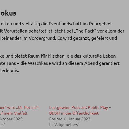
Fokus
 offen und vielfältig die Eventlandschaft im Ruhrgebiet
 Vorurteilen behaftet ist, steht bei „The Pack“ vor allem der
teinander im Vordergrund. Es wird getanzt, gefeiert und
e und bietet Raum für Nischen, die das kulturelle Leben
hte Fans – die Waschkaue wird an diesem Abend garantiert
erlebnis.
er“ wird „Mr. Fetish“:
Lustgewinn Podcast: Public Play –
uf mehr Vielfalt
BDSM in der Öffentlichkeit
Oktober 2025
Freitag, 6. Januar 2023
es"
In "Allgemeines"