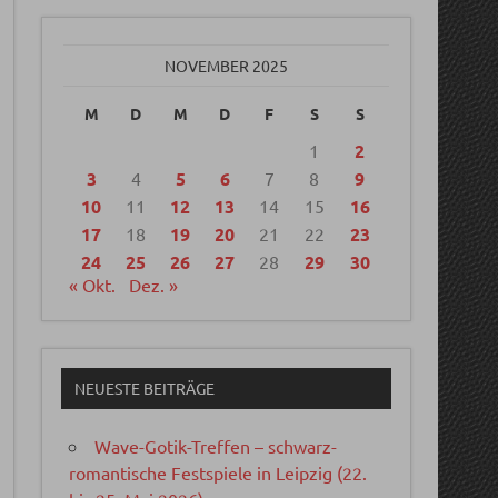
NOVEMBER 2025
M
D
M
D
F
S
S
1
2
3
4
5
6
7
8
9
10
11
12
13
14
15
16
17
18
19
20
21
22
23
24
25
26
27
28
29
30
« Okt.
Dez. »
NEUESTE BEITRÄGE
Wave-Gotik-Treffen – schwarz-
romantische Festspiele in Leipzig (22.