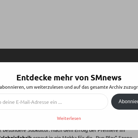
Entdecke mehr von SMnews
 KEHRT ZURÜCK IN DIE ELORIA
 abonnieren, um weiterzulesen und auf das gesamte Archiv zuzugr
Abonnie
Weiterlesen
nz besondere Subkultur: Nach dem Erfolg der Premiere im
rlebnisfabrik
erneut in ein Mekka für die „Pup Play“-Szene.