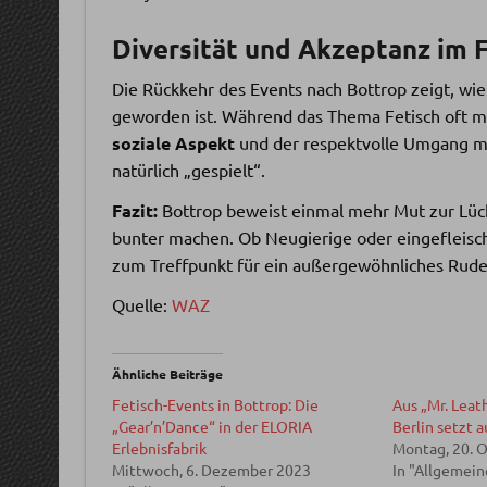
Diversität und Akzeptanz im 
Die Rückkehr des Events nach Bottrop zeigt, wie
geworden ist. Während das Thema Fetisch oft mit
soziale Aspekt
und der respektvolle Umgang mi
natürlich „gespielt“.
Fazit:
Bottrop beweist einmal mehr Mut zur Lück
bunter machen. Ob Neugierige oder eingefleisc
zum Treffpunkt für ein außergewöhnliches Rudel
Quelle:
WAZ
Ähnliche Beiträge
Fetisch-Events in Bottrop: Die
Aus „Mr. Leath
„Gear’n’Dance“ in der ELORIA
Berlin setzt a
Erlebnisfabrik
Montag, 20. 
Mittwoch, 6. Dezember 2023
In "Allgemein