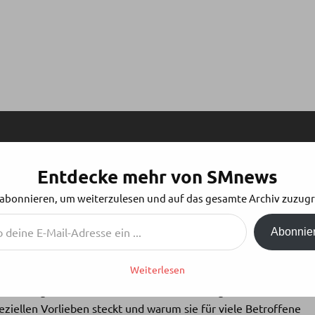
Entdecke mehr von SMnews
FT UND LEIDENSDRUCK
 abonnieren, um weiterzulesen und auf das gesamte Archiv zuzugr
Abonnie
Weiterlesen
s ist in unserer Gesellschaft oft noch ein Tabu, das
 Schamgefühl schwebt. Ein aktueller Beitrag von
Blick
eziellen Vorlieben steckt und warum sie für viele Betroffene