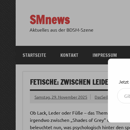
Zum
Inhalt
springen
SMnews
Aktuelles aus der BDSM-Szene
STARTSEITE
KONTAKT
IMPRESSUM
FETISCHE: ZWISCHEN LEIDENSCHA
Jetzt
Gib deine E-Mail-Adresse ein ...
Samstag, 29. November 2025
DasSeil
Ob Lack, Leder oder Füße – das Thema Fetischismu
irgendwo zwischen „Shades of Grey“ und echtem
beleuchtet nun, was psychologisch hinter den sp