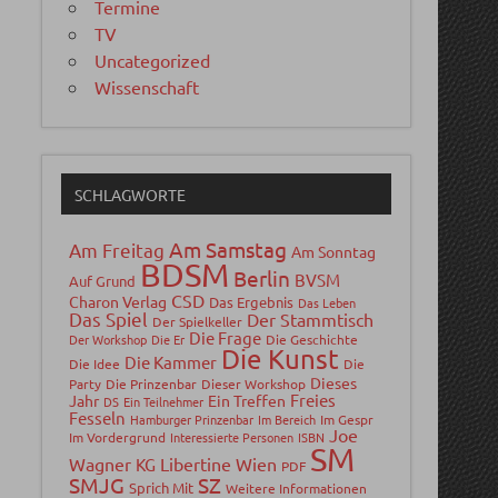
Termine
TV
Uncategorized
Wissenschaft
SCHLAGWORTE
Am Samstag
Am Freitag
Am Sonntag
BDSM
Berlin
BVSM
Auf Grund
CSD
Charon Verlag
Das Ergebnis
Das Leben
Das Spiel
Der Stammtisch
Der Spielkeller
Die Frage
Der Workshop
Die Er
Die Geschichte
Die Kunst
Die Kammer
Die Idee
Die
Dieses
Party
Die Prinzenbar
Dieser Workshop
Freies
Jahr
Ein Treffen
DS
Ein Teilnehmer
Fesseln
Hamburger Prinzenbar
Im Bereich
Im Gespr
Joe
Im Vordergrund
Interessierte Personen
ISBN
SM
Wagner
Libertine Wien
KG
PDF
SMJG
SZ
Sprich Mit
Weitere Informationen