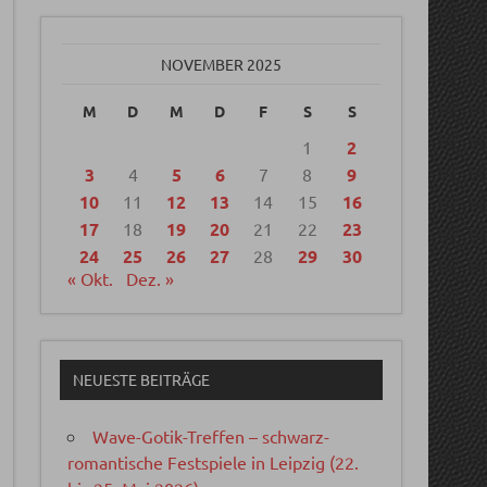
NOVEMBER 2025
M
D
M
D
F
S
S
1
2
3
4
5
6
7
8
9
10
11
12
13
14
15
16
17
18
19
20
21
22
23
24
25
26
27
28
29
30
« Okt.
Dez. »
NEUESTE BEITRÄGE
Wave-Gotik-Treffen – schwarz-
romantische Festspiele in Leipzig (22.