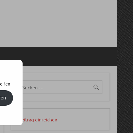
eifen.
ren
Beitrag einreichen