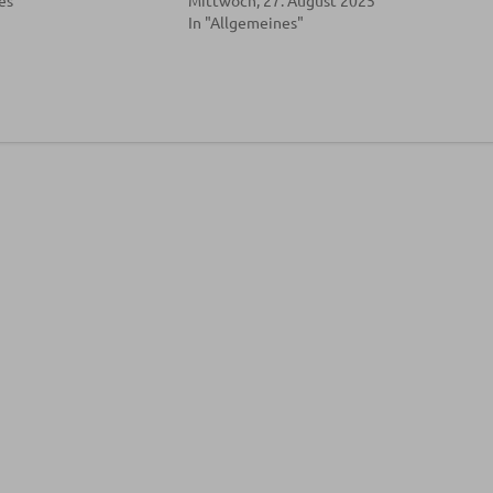
es"
Mittwoch, 27. August 2025
In "Allgemeines"