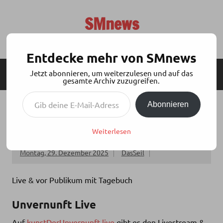
Zum
Inhalt
SMnews
springen
Aktuelles aus der BDSM-Szene
Entdecke mehr von SMnews
Jetzt abonnieren, um weiterzulesen und auf das
MENÜ
SEITENLEISTE
gesamte Archiv zuzugreifen.
Gib deine E-Mail-Adresse ein ...
Abonnieren
KDU PODCAST: LIVE SPEZIAL BOFEWO 2025
– SONNTAG
Weiterlesen
Montag, 29. Dezember 2025
DasSeil
Live & vor Publikum mit Tagebuch
Unvernunft Live
Auf
kunstDerUnvernunft.live
gibt es den Livestream &