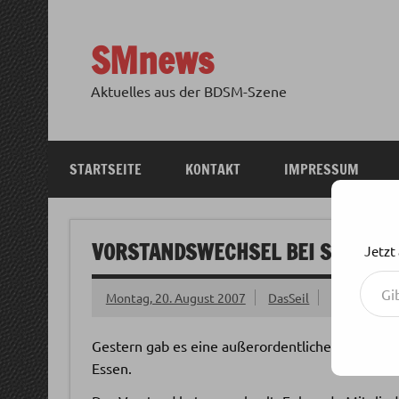
Zum
Inhalt
springen
SMnews
Aktuelles aus der BDSM-Szene
STARTSEITE
KONTAKT
IMPRESSUM
VORSTANDSWECHSEL BEI SMART R
Jetzt
Gib deine E-Mail-Adresse ein ...
Montag, 20. August 2007
DasSeil
Gestern gab es eine außerordentliche Mitgliede
Essen.