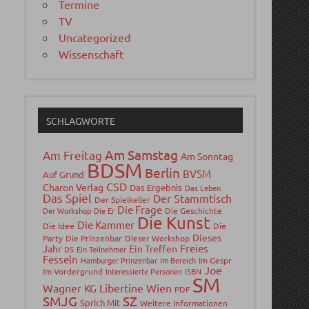
Termine
TV
Uncategorized
Wissenschaft
SCHLAGWORTE
Am Samstag
Am Freitag
Am Sonntag
BDSM
Berlin
BVSM
Auf Grund
CSD
Charon Verlag
Das Ergebnis
Das Leben
Das Spiel
Der Stammtisch
Der Spielkeller
Die Frage
Der Workshop
Die Er
Die Geschichte
Die Kunst
Die Kammer
Die Idee
Die
Dieses
Party
Die Prinzenbar
Dieser Workshop
Freies
Jahr
Ein Treffen
DS
Ein Teilnehmer
Fesseln
Hamburger Prinzenbar
Im Bereich
Im Gespr
Joe
Im Vordergrund
Interessierte Personen
ISBN
SM
Wagner
Libertine Wien
KG
PDF
SMJG
SZ
Sprich Mit
Weitere Informationen