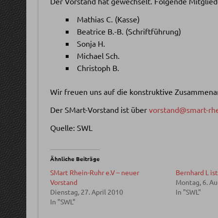
Der Vorstand hat gewechselt. Folgende Mitgliede
Mathias C. (Kasse)
Beatrice B.-B. (Schriftführung)
Sonja H.
Michael Sch.
Christoph B.
Wir freuen uns auf die konstruktive Zusammenar
Der SMart-Vorstand ist über
vorstand@smart-rhe
Quelle: SWL
Ähnliche Beiträge
SMart Rhein-Ruhr e.V – neuer
Bernhard L ist
Vorstand
Montag, 6. A
Dienstag, 27. April 2010
In "SWL"
In "SWL"