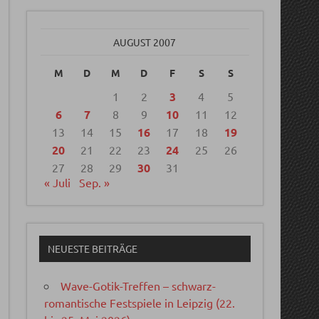
AUGUST 2007
M
D
M
D
F
S
S
1
2
3
4
5
6
7
8
9
10
11
12
13
14
15
16
17
18
19
20
21
22
23
24
25
26
27
28
29
30
31
« Juli
Sep. »
NEUESTE BEITRÄGE
Wave-Gotik-Treffen – schwarz-
romantische Festspiele in Leipzig (22.