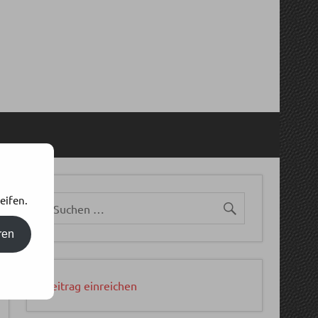
eifen.
ren
Beitrag einreichen