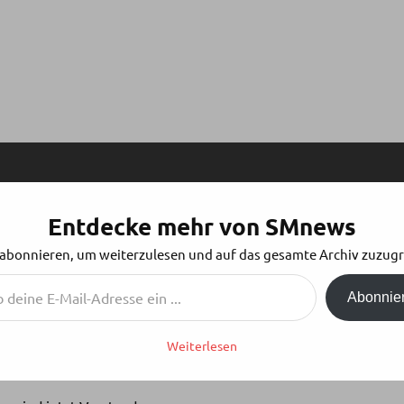
Entdecke mehr von SMnews
HEIN-RUHR E.V.
 abonnieren, um weiterzulesen und auf das gesamte Archiv zuzugr
Abonnie
Weiterlesen
rversammlung von SMart Rhein-Ruhr e.V. in der Zeche Carl in