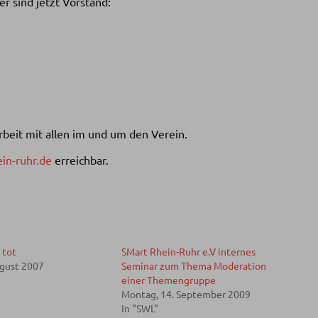
r sind jetzt Vorstand:
beit mit allen im und um den Verein.
in-ruhr.de
erreichbar.
 tot
SMart Rhein-Ruhr e.V internes
ugust 2007
Seminar zum Thema Moderation
einer Themengruppe
Montag, 14. September 2009
In "SWL"