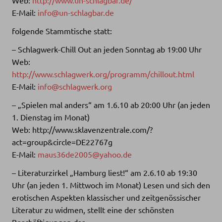
E-Mail:
info@un-schlagbar.de
folgende Stammtische statt:
– Schlagwerk-Chill Out an jeden Sonntag ab 19:00 Uhr
Web:
http://www.schlagwerk.org/programm/chillout.html
E-Mail:
info@schlagwerk.org
– „Spielen mal anders“ am 1.6.10 ab 20:00 Uhr (an jeden
1. Dienstag im Monat)
Web: http://www.sklavenzentrale.com/?
act=group&circle=DE22767g
E-Mail:
maus36de2005@yahoo.de
– Literaturzirkel „Hamburg liest!“ am 2.6.10 ab 19:30
Uhr (an jeden 1. Mittwoch im Monat) Lesen und sich den
erotischen Aspekten klassischer und zeitgenössischer
Literatur zu widmen, stellt eine der schönsten
Beschäftigungen dar.