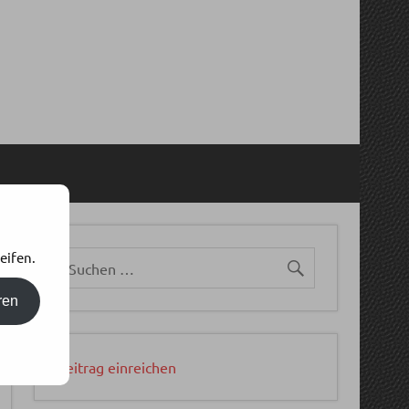
eifen.
ren
Beitrag einreichen