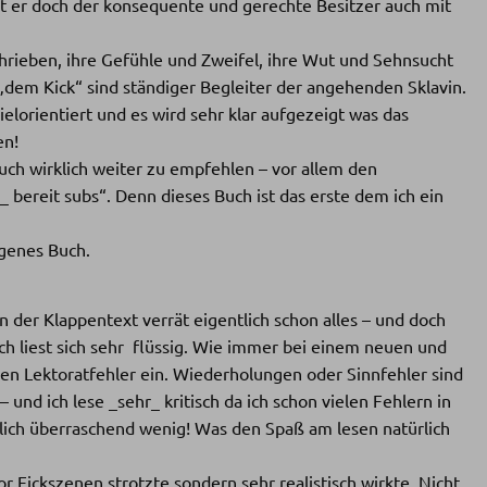
bt er doch der konsequente und gerechte Besitzer auch mit
chrieben, ihre Gefühle und Zweifel, ihre Wut und Sehnsucht
dem Kick“ sind ständiger Begleiter der angehenden Sklavin.
ielorientiert und es wird sehr klar aufgezeigt was das
en!
uch wirklich weiter zu empfehlen – vor allem den
bereit subs“. Denn dieses Buch ist das erste dem ich ein
ngenes Buch.
nn der Klappentext verrät eigentlich schon alles – und doch
ch liest sich sehr flüssig. Wie immer bei einem neuen und
eren Lektoratfehler ein. Wiederholungen oder Sinnfehler sind
 und ich lese _sehr_ kritisch da ich schon vielen Fehlern in
klich überraschend wenig! Was den Spaß am lesen natürlich
or Fickszenen strotzte sondern sehr realistisch wirkte. Nicht