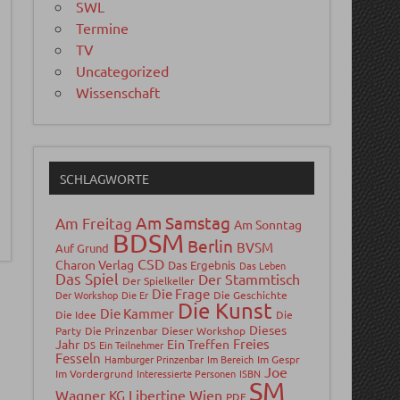
SWL
Termine
TV
Uncategorized
Wissenschaft
SCHLAGWORTE
Am Samstag
Am Freitag
Am Sonntag
BDSM
Berlin
BVSM
Auf Grund
CSD
Charon Verlag
Das Ergebnis
Das Leben
Das Spiel
Der Stammtisch
Der Spielkeller
Die Frage
Der Workshop
Die Er
Die Geschichte
Die Kunst
Die Kammer
Die Idee
Die
Dieses
Party
Die Prinzenbar
Dieser Workshop
Freies
Jahr
Ein Treffen
DS
Ein Teilnehmer
Fesseln
Hamburger Prinzenbar
Im Bereich
Im Gespr
Joe
Im Vordergrund
Interessierte Personen
ISBN
SM
Wagner
Libertine Wien
KG
PDF