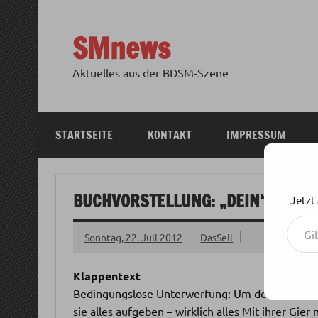
Zum
Inhalt
springen
SMnews
Aktuelles aus der BDSM-Szene
STARTSEITE
KONTAKT
IMPRESSUM
BUCHVORSTELLUNG: „DEIN“ VON L
Jetzt
Gib deine E-Mail-Adresse ein ...
Sonntag, 22. Juli 2012
DasSeil
Klappentext
Bedingungslose Unterwerfung: Um dem Dom ihr
sie alles aufgeben – wirklich alles Mit ihrer Gie