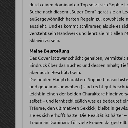
durch einen dominanten Top setzt sich Sophie Lo
Suche nach diesem „Super-Dom“ gerät sie an Le
außergewöhnlich harten Regeln zu, obwohl sie n
aussieht. Und es kommt schlimmer, als sie es si
versteht sein Handwerk und lehrt sie mit allen M
Sklavin zu sein.
Meine Beurteilung
Das Cover ist zwar schlicht gehalten, vermittelt
Eindruck über das Buches und dessen Inhalt; Tief
aber auch Beschütztsein.
Die beiden Hauptcharaktere Sophie ( masochist
und geheimnisumwoben ) sind recht gut beschrie
leicht in einen der beiden Charaktere hineinver
selbst – und lernt schließlich was es bedeutet ei
Träume, den ultimativen Sexkick, bleibt in gewiss
sie es sich erhofft hatte. Die Realität ist härter
Traum an Dominanz für viele Frauen dargestellt 