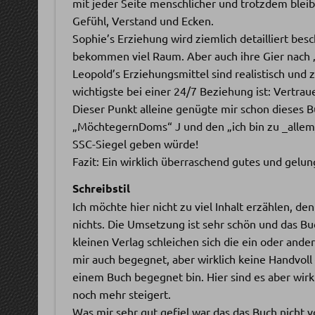
mit jeder Seite menschlicher und trotzdem blei
Gefühl, Verstand und Ecken.
Sophie’s Erziehung wird ziemlich detailliert bes
bekommen viel Raum. Aber auch ihre Gier nach „
Leopold’s Erziehungsmittel sind realistisch und z
wichtigste bei einer 24/7 Beziehung ist: Vertrau
Dieser Punkt alleine genügte mir schon dieses B
„MöchtegernDoms“ J und den „ich bin zu _allem_ 
SSC-Siegel geben würde!
Fazit: Ein wirklich überraschend gutes und gelu
Schreibstil
Ich möchte hier nicht zu viel Inhalt erzählen, de
nichts. Die Umsetzung ist sehr schön und das Bu
kleinen Verlag schleichen sich die ein oder and
mir auch begegnet, aber wirklich keine Handvoll –
einem Buch begegnet bin. Hier sind es aber wir
noch mehr steigert.
Was mir sehr gut gefiel war das das Buch nicht v