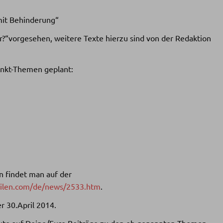
mit Behinderung“
er?“vorgesehen, weitere Texte hierzu sind von der Redaktion
unkt-Themen geplant:
 findet man auf der
eilen.com/de/news/2533.htm
.
r 30.April 2014.
heute auf Deine/Eure Beiträge zu den ob genannten Themen.