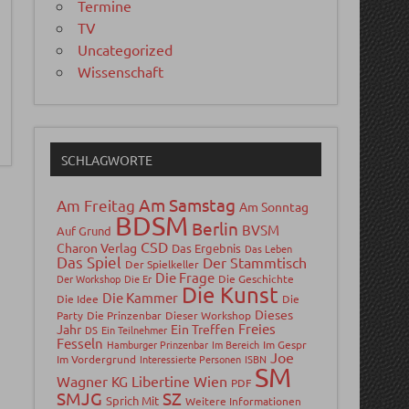
Termine
TV
Uncategorized
Wissenschaft
SCHLAGWORTE
Am Samstag
Am Freitag
Am Sonntag
BDSM
Berlin
BVSM
Auf Grund
CSD
Charon Verlag
Das Ergebnis
Das Leben
Das Spiel
Der Stammtisch
Der Spielkeller
Die Frage
Der Workshop
Die Er
Die Geschichte
Die Kunst
Die Kammer
Die Idee
Die
Dieses
Party
Die Prinzenbar
Dieser Workshop
Freies
Jahr
Ein Treffen
DS
Ein Teilnehmer
Fesseln
Hamburger Prinzenbar
Im Bereich
Im Gespr
Joe
Im Vordergrund
Interessierte Personen
ISBN
SM
Wagner
Libertine Wien
KG
PDF
SMJG
SZ
Sprich Mit
Weitere Informationen