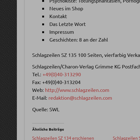
Psychokiste: Tötungsphantasien, Porno
Neues im Shop
Kontakt
Das Letzte Wort
Impressum
Geschichten: 8 an der Zahl
Schlagzeilen SZ 135 100 Seiten, vierfarbig Ver
Schlagzeilen/Charon-Verlag Grimme KG Postfa
Tel.:
+49(0)40-313290
Fax: +49(0)40-313204
Web:
http://www.schlagzeilen.com
E-Mail:
redaktion@schlagzeilen.com
Quelle: SWL
Ähnliche Beiträge
Schlagzeilen SZ 134 erschienen
Schlagzeilen 