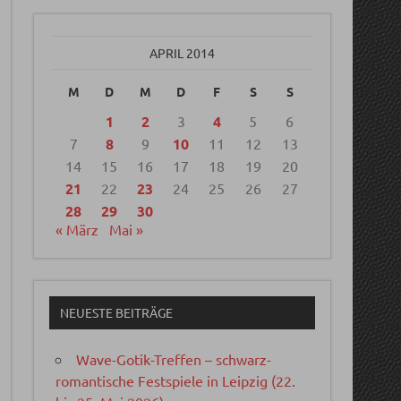
APRIL 2014
M
D
M
D
F
S
S
1
2
3
4
5
6
7
8
9
10
11
12
13
14
15
16
17
18
19
20
21
22
23
24
25
26
27
28
29
30
« März
Mai »
NEUESTE BEITRÄGE
Wave-Gotik-Treffen – schwarz-
romantische Festspiele in Leipzig (22.