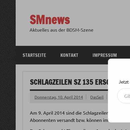
Zum
Inhalt
springen
SMnews
Aktuelles aus der BDSM-Szene
STARTSEITE
KONTAKT
IMPRESSUM
SCHLAGZEILEN SZ 135 ERSCHIENE
Jetzt
Gib deine E-Mail-Adresse ein ...
Donnerstag, 10. April 2014
DasSeil
Am 9. April 2014 sind die Schlagzeilen SZ 135 e
Abonnenten versandt bzw. können im Online Sho