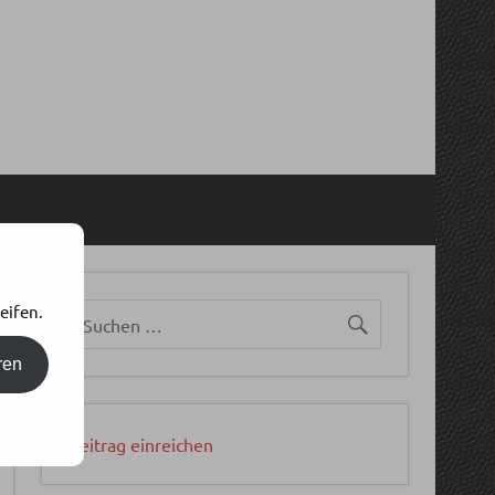
eifen.
ren
Beitrag einreichen