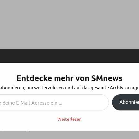
Entdecke mehr von SMnews
N
 abonnieren, um weiterzulesen und auf das gesamte Archiv zuzugr
Abonnie
Weiterlesen
rschienen und wurden an die Vertriebsstellen und
p der Schlagzeilen bestellt werden.