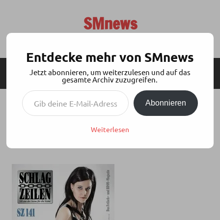
Zum
Inhalt
SMnews
springen
Aktuelles aus der BDSM-Szene
Entdecke mehr von SMnews
Jetzt abonnieren, um weiterzulesen und auf das
MENÜ
SEITENLEISTE
gesamte Archiv zuzugreifen.
Gib deine E-Mail-Adresse ein ...
Abonnieren
SCHLAGZEILEN SZ 141 ERSCHIENEN
Weiterlesen
Sonntag, 8. Februar 2015
DasSeil