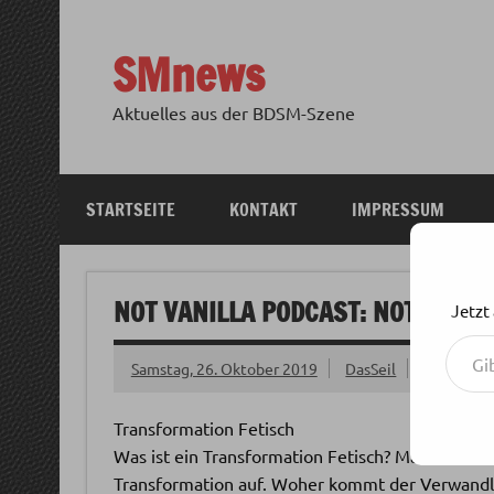
Zum
Inhalt
springen
SMnews
Aktuelles aus der BDSM-Szene
STARTSEITE
KONTAKT
IMPRESSUM
NOT VANILLA PODCAST: NOT VANIL
Jetzt
Gib deine E-Mail-Adresse ein ...
Samstag, 26. Oktober 2019
DasSeil
Transformation Fetisch
Was ist ein Transformation Fetisch? Marc klärt i
Transformation auf. Woher kommt der Verwandlu