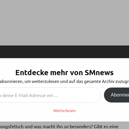
Entdecke mehr von SMnews
LA – VOL.21 TRANSFORMATION FETISCH
 abonnieren, um weiterzulesen und auf das gesamte Archiv zuzugr
Abonnie
Weiterlesen
n dieser Episode, Coco und uns über die Welt der
ngsfetisch und was macht ihn so besonders? Gibt es eine