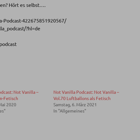
en? Hört es selbst….
la-Podcast-422675851920567/
lla_podcast/?hl=de
apodcast
dcast: Not Vanilla –
Not Vanilla Podcast: Not Vanilla –
m-Fetisch
Vol.70 Luftballons als Fetisch
Mai 2020
Samstag, 6. März 2021
es"
In "Allgemeines"