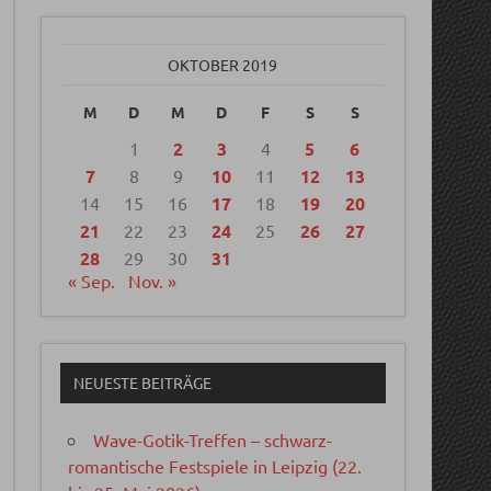
OKTOBER 2019
M
D
M
D
F
S
S
1
2
3
4
5
6
7
8
9
10
11
12
13
14
15
16
17
18
19
20
21
22
23
24
25
26
27
28
29
30
31
« Sep.
Nov. »
NEUESTE BEITRÄGE
Wave-Gotik-Treffen – schwarz-
romantische Festspiele in Leipzig (22.