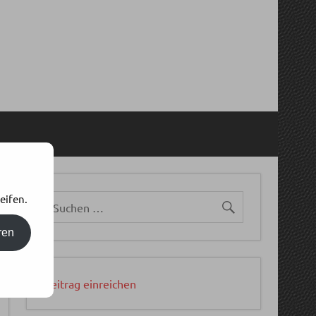
eifen.
ren
Beitrag einreichen