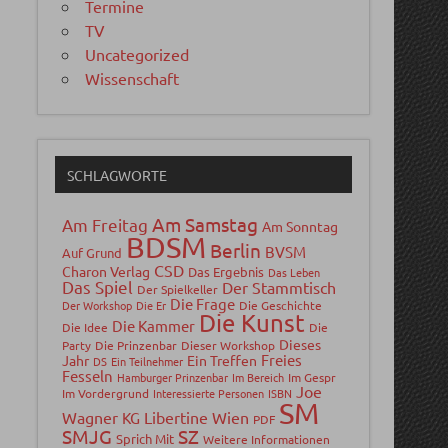
Termine
TV
Uncategorized
Wissenschaft
SCHLAGWORTE
Am Samstag
Am Freitag
Am Sonntag
BDSM
Berlin
BVSM
Auf Grund
CSD
Charon Verlag
Das Ergebnis
Das Leben
Das Spiel
Der Stammtisch
Der Spielkeller
Die Frage
Der Workshop
Die Er
Die Geschichte
Die Kunst
Die Kammer
Die Idee
Die
Dieses
Party
Die Prinzenbar
Dieser Workshop
Freies
Jahr
Ein Treffen
DS
Ein Teilnehmer
Fesseln
Hamburger Prinzenbar
Im Bereich
Im Gespr
Joe
Im Vordergrund
Interessierte Personen
ISBN
SM
Wagner
Libertine Wien
KG
PDF
SMJG
SZ
Sprich Mit
Weitere Informationen