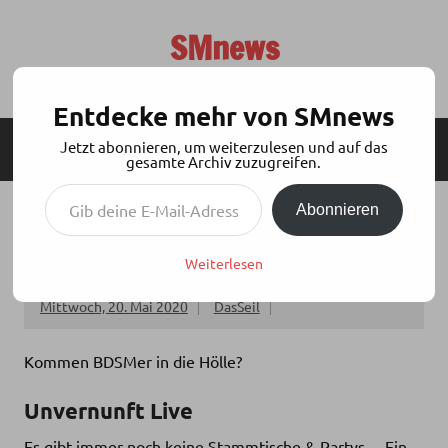
Zum
Inhalt
SMnews
springen
Aktuelles aus der BDSM-Szene
Entdecke mehr von SMnews
Jetzt abonnieren, um weiterzulesen und auf das
MENÜ
SEITENLEISTE
gesamte Archiv zuzugreifen.
Gib deine E-Mail-Adresse ein ...
Abonnieren
KDU PODCAST: UNVERNUNFT LIVE V. 19.05.
– BDSM UND RELIGION?
Weiterlesen
Mittwoch, 20. Mai 2020
DasSeil
Kommen BDSMer in die Hölle?
Unvernunft Live
Es gibt immer noch keine Stammtische & Partys. – Ein