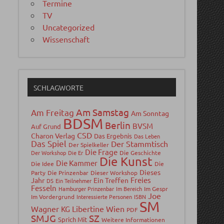
Termine
TV
Uncategorized
Wissenschaft
SCHLAGWORTE
Am Samstag
Am Freitag
Am Sonntag
BDSM
Berlin
BVSM
Auf Grund
CSD
Charon Verlag
Das Ergebnis
Das Leben
Das Spiel
Der Stammtisch
Der Spielkeller
Die Frage
Der Workshop
Die Er
Die Geschichte
Die Kunst
Die Kammer
Die Idee
Die
Dieses
Party
Die Prinzenbar
Dieser Workshop
Freies
Jahr
Ein Treffen
DS
Ein Teilnehmer
Fesseln
Hamburger Prinzenbar
Im Bereich
Im Gespr
Joe
Im Vordergrund
Interessierte Personen
ISBN
SM
Wagner
Libertine Wien
KG
PDF
SMJG
SZ
Sprich Mit
Weitere Informationen