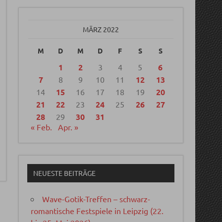
MÄRZ 2022
M
D
M
D
F
S
S
1
2
3
4
5
6
7
8
9
10
11
12
13
14
15
16
17
18
19
20
21
22
23
24
25
26
27
28
29
30
31
« Feb.
Apr. »
NEUESTE BEITRÄGE
Wave-Gotik-Treffen – schwarz-
romantische Festspiele in Leipzig (22.