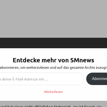
Entdecke mehr von SMnews
WINDELN & CO: BIZARRE FETISCHE VON E
 abonnieren, um weiterzulesen und auf das gesamte Archiv zuzugr
Abonnie
Weiterlesen
 und hat einen nicht alltäglichen Nebenjob. Jay ist Escort, sie