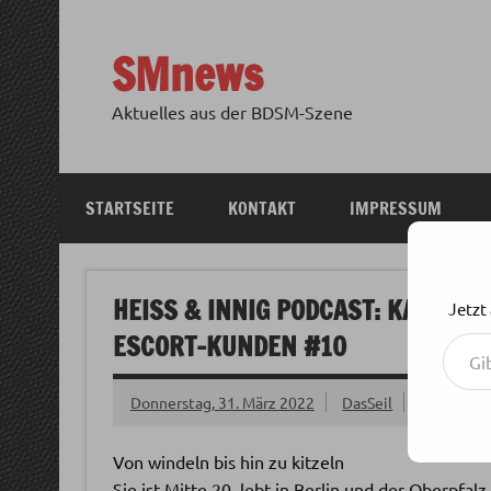
Zum
Inhalt
springen
SMnews
Aktuelles aus der BDSM-Szene
STARTSEITE
KONTAKT
IMPRESSUM
HEISS & INNIG PODCAST: KAVIAR, 
Jetzt
Gib deine E-Mail-Adresse ein ...
SCORT-KUNDEN #10
Donnerstag, 31. März 2022
DasSeil
Von windeln bis hin zu kitzeln
Sie ist Mitte 20, lebt in Berlin und der Oberpfalz