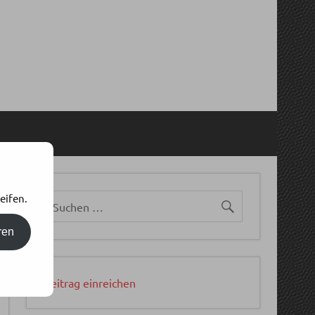
eifen.
ren
Beitrag einreichen