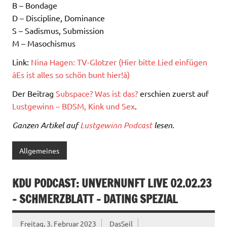
B – Bondage
D – Discipline, Dominance
S – Sadismus, Submission
M – Masochismus
Link:
Nina Hagen: TV-Glotzer (Hier bitte Lied einfügen
âEs ist alles so schön bunt hier!â
)
Der Beitrag
Subspace? Was ist das?
erschien zuerst auf
Lustgewinn – BDSM, Kink und Sex
.
Ganzen Artikel auf
Lustgewinn Podcast
lesen.
Allgemeines
KDU PODCAST: UNVERNUNFT LIVE 02.02.23
– SCHMERZBLATT – DATING SPEZIAL
Freitag, 3. Februar 2023
DasSeil