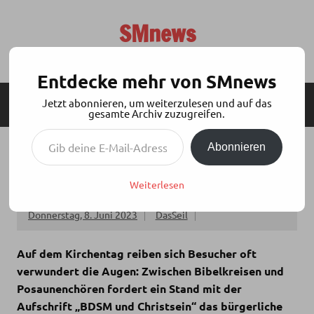
Zum
Inhalt
SMnews
springen
Aktuelles aus der BDSM-Szene
Entdecke mehr von SMnews
Jetzt abonnieren, um weiterzulesen und auf das
MENÜ
SEITENLEISTE
gesamte Archiv zuzugreifen.
Gib deine E-Mail-Adresse ein ...
Abonnieren
TABUBRUCH ODER TIEFE HINGABE? WENN
BDSM AUF FROMMEN GLAUBEN TRIFFT
Weiterlesen
Donnerstag, 8. Juni 2023
DasSeil
Auf dem Kirchentag reiben sich Besucher oft
verwundert die Augen: Zwischen Bibelkreisen und
Posaunenchören fordert ein Stand mit der
Aufschrift „BDSM und Christsein“ das bürgerliche