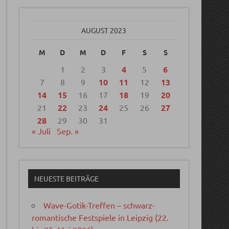
AUGUST 2023
M
D
M
D
F
S
S
1
2
3
4
5
6
7
8
9
10
11
12
13
14
15
16
17
18
19
20
21
22
23
24
25
26
27
28
29
30
31
« Juli
Sep. »
NEUESTE BEITRÄGE
Wave-Gotik-Treffen – schwarz-
romantische Festspiele in Leipzig (22.