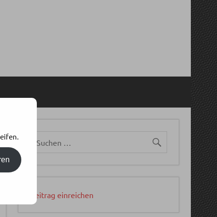
eifen.
ren
Beitrag einreichen