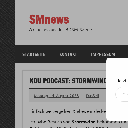
Zum
Inhalt
springen
SMnews
Aktuelles aus der BDSM-Szene
STARTSEITE
KONTAKT
IMPRESSUM
KDU PODCAST: STORMWIND – MEIL
Jetzt
Gib deine E-Mail-Adresse ein ...
Montag, 14. August 2023
DasSeil
Einfach weitergehen & alles entdecken
Ich habe Besuch von
Stormwind
bekommen und 