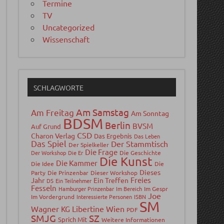
Termine
TV
vollständig verfügbar. Keine Paywall, keine Premiu
Uncategorized
Wissenschaft
SCHLAGWORTE
Am Samstag
Am Freitag
Am Sonntag
BDSM
Berlin
BVSM
Auf Grund
CSD
Charon Verlag
Das Ergebnis
Das Leben
Das Spiel
Der Stammtisch
Der Spielkeller
Die Frage
Der Workshop
Die Er
Die Geschichte
Die Kunst
Die Kammer
Die Idee
Die
Dieses
Party
Die Prinzenbar
Dieser Workshop
Freies
Jahr
Ein Treffen
DS
Ein Teilnehmer
Fesseln
Hamburger Prinzenbar
Im Bereich
Im Gespr
Joe
Im Vordergrund
Interessierte Personen
ISBN
SM
Wagner
Libertine Wien
KG
PDF
SMJG
SZ
Sprich Mit
Weitere Informationen