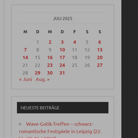
JULI 2025
M
D
M
D
F
S
S
1
2
3
4
5
6
7
8
9
10
11
12
13
14
15
16
17
18
19
20
21
22
23
24
25
26
27
28
29
30
31
« Juni
Aug. »
NEUESTE BEITRÄGE
Wave-Gotik-Treffen – schwarz-
romantische Festspiele in Leipzig (22.