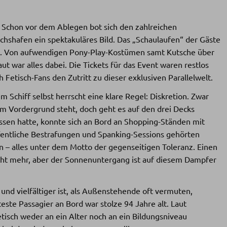
Schon vor dem Ablegen bot sich den zahlreichen
chshafen ein spektakuläres Bild. Das „Schaulaufen“ der Gäste
elbst. Von aufwendigen Pony-Play-Kostümen samt Kutsche über
ut war alles dabei. Die Tickets für das Event waren restlos
h Fetisch-Fans den Zutritt zu dieser exklusiven Parallelwelt.
 Schiff selbst herrscht eine klare Regel: Diskretion. Zwar
im Vordergrund steht, doch geht es auf den drei Decks
sen hatte, konnte sich an Bord an Shopping-Ständen mit
fentliche Bestrafungen und Spanking-Sessions gehörten
– alles unter dem Motto der gegenseitigen Toleranz. Einen
nicht mehr, aber der Sonnenuntergang ist auf diesem Dampfer
und vielfältiger ist, als Außenstehende oft vermuten,
ste Passagier an Bord war stolze 94 Jahre alt. Laut
isch weder an ein Alter noch an ein Bildungsniveau