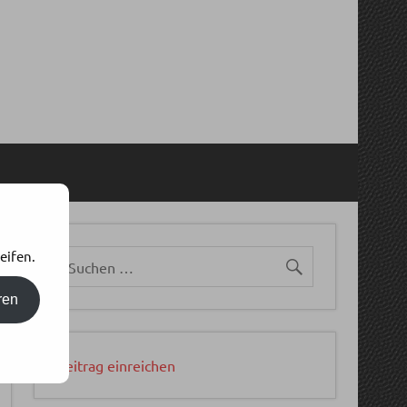
eifen.
ren
Beitrag einreichen