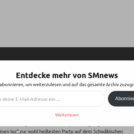
Entdecke mehr von SMnews
AS „TORTURE SHIP“ ROCKT DEN BODENSEE
 abonnieren, um weiterzulesen und auf das gesamte Archiv zuzugr
Abonnie
Weiterlesen
ch mehr Peitschen als Eistüten zu sehen sind und Latex
oweit: Das legendäre „Torture Ship“ hat abgelegt. Auch in
einen los“ zur wohl heißesten Party auf dem Schwäbischen