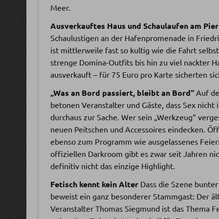
Meer.
Ausverkauftes Haus und Schaulaufen am Pier
Schaulustigen an der Hafenpromenade in Friedri
ist mittlerweile fast so kultig wie die Fahrt s
strenge Domina-Outfits bis hin zu viel nackter Ha
ausverkauft – für 75 Euro pro Karte sicherten sic
„Was an Bord passiert, bleibt an Bord“
Auf dem
betonen Veranstalter und Gäste, dass Sex nicht 
durchaus zur Sache. Wer sein „Werkzeug“ verges
neuen Peitschen und Accessoires eindecken. Öf
ebenso zum Programm wie ausgelassenes Feiern 
offiziellen Darkroom gibt es zwar seit Jahren 
definitiv nicht das einzige Highlight.
Fetisch kennt kein Alter
Dass die Szene bunter 
beweist ein ganz besonderer Stammgast: Der älte
Veranstalter Thomas Siegmund ist das Thema Fet