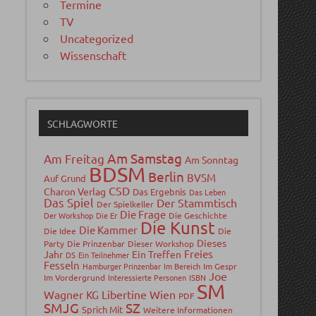
Termine
TV
Uncategorized
Wissenschaft
SCHLAGWORTE
Am Samstag
Am Freitag
Am Sonntag
BDSM
Berlin
BVSM
Auf Grund
CSD
Charon Verlag
Das Ergebnis
Das Leben
Das Spiel
Der Stammtisch
Der Spielkeller
Die Frage
Der Workshop
Die Er
Die Geschichte
Die Kunst
Die Kammer
Die Idee
Die
Dieses
Party
Die Prinzenbar
Dieser Workshop
Freies
Jahr
Ein Treffen
DS
Ein Teilnehmer
Fesseln
Hamburger Prinzenbar
Im Bereich
Im Gespr
Joe
Im Vordergrund
Interessierte Personen
ISBN
SM
Wagner
Libertine Wien
KG
PDF
SMJG
SZ
Sprich Mit
Weitere Informationen