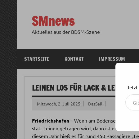
Zum
Inhalt
springen
SMnews
Aktuelles aus der BDSM-Szene
STARTSEITE
KONTAKT
IMPRESSUM
LEINEN LOS FÜR LACK & LEDER: D
Jetzt
Gib deine E-Mail-Adresse ein ...
Mittwoch, 2. Juli 2025
DasSeil
Friedrichshafen
– Wenn am Bodenseeufer plötzli
statt Leinen getragen wird, dann ist es wieder s
diesem Jahr hieß es für rund 450 Passagiere „L