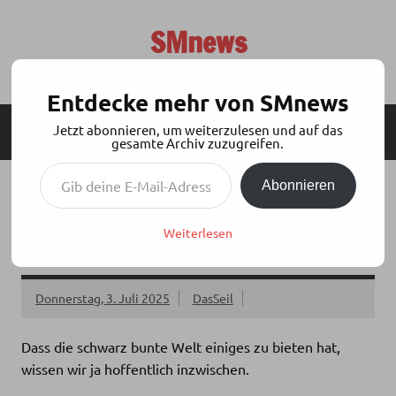
Zum
Inhalt
SMnews
springen
Aktuelles aus der BDSM-Szene
Entdecke mehr von SMnews
Jetzt abonnieren, um weiterzulesen und auf das
MENÜ
SEITENLEISTE
gesamte Archiv zuzugreifen.
Gib deine E-Mail-Adresse ein ...
Abonnieren
NIKA MACHT PODCAST: #178 DAS
HALSBAND – SYMBOL UND
Weiterlesen
WUNDERSCHÖNES RITUAL
Donnerstag, 3. Juli 2025
DasSeil
Dass die schwarz bunte Welt einiges zu bieten hat,
wissen wir ja hoffentlich inzwischen.