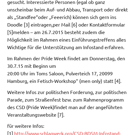
gesucht. Interessierte Personen (egal ob ganz
unscheinbar beim Auf- und Abbau, Transport oder direkt
als „Standfee“oder „Feeerich) können sich gern ins
Doodle [3] eintragen,per Mail [6] oder Kontaktformular
[5]melden – am 26.7.2015 besteht zudem die
Möglichkeit im Rahmen eines Einführungstreffens alles
Wichtige für die Unterstützung am Infostand erfahren.
Im Rahmen der Pride Week findet am Donnerstag, den
30.7.15 mit Beginn um
20:00 Uhr im Toms Saloon, Pulverteich 17, 20099
Hamburg, ein Fetisch-Workshop“ (men only) statt [4].
Weitere Infos zur politischen Forderung, zur politischen
Parade, zum Straßenfest bzw. zum Rahmenprogramm
des CSD (Pride Week)findet man auf der angeführten
Veranstaltungswebsite [7].
für weitere Infos:
[1]
http://www.schlagwerk.org/CSD-BDSM-Infostand-