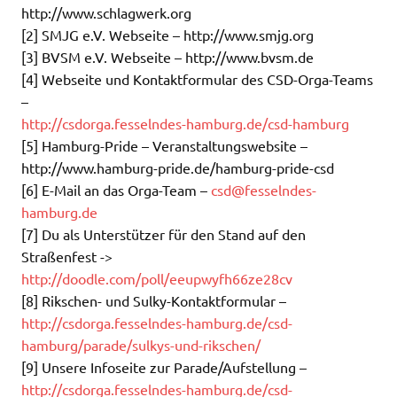
http://www.schlagwerk.org
[2] SMJG e.V. Webseite – http://www.smjg.org
[3] BVSM e.V. Webseite – http://www.bvsm.de
[4] Webseite und Kontaktformular des CSD-Orga-Teams
–
http://csdorga.fesselndes-hamburg.de/csd-hamburg
[5] Hamburg-Pride – Veranstaltungswebsite –
http://www.hamburg-pride.de/hamburg-pride-csd
[6] E-Mail an das Orga-Team –
csd@fesselndes-
hamburg.de
[7] Du als Unterstützer für den Stand auf den
Straßenfest ->
http://doodle.com/poll/eeupwyfh66ze28cv
[8] Rikschen- und Sulky-Kontaktformular –
http://csdorga.fesselndes-hamburg.de/csd-
hamburg/parade/sulkys-und-rikschen/
[9] Unsere Infoseite zur Parade/Aufstellung –
http://csdorga.fesselndes-hamburg.de/csd-