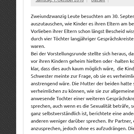
Zweiundzwanzig Leute besuchten am 30. Septem
auszutauschen, wie Kinder es ihren Eltern am be
Vorlieben ihrer Eltern schon längst Bescheid wis
durch vier Töchter langjähriger Gesprächskreist
waren.
Bei der Vorstellungsrunde stellte sich heraus, 
vor ihren Kindern geheim hielten oder -halten k
klar, dass dies auch kaum möglich wäre,  die K
Schwester meinte zur Frage, ob sie es verheimli
anstrengend wäre. Die Mutter der beiden hatte si
verheimlichen zu können, wie sie zur allgemeine
anwesende Tochter einer weiteren Gesprächskreis
sprechen, auch wenn es die Sexualität beträfe, s
ganz selbstverständlich ist, berichtete eine and
anderen weniger darüber sprechen. Ihr Partner, 
anzusprechen, jedoch ohne es aufzudrängen. Di