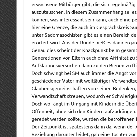
erwachsene Mitbürger gibt, die sich regelmäßig 
auszutauschen. In diesem Zusammenhang sei es
können, was interessant sein kann, auch ohne per
hier eine Grenze, die auch im Gesprächskreis Su
unter Sadomasochisten gibt es einen Bereich der 
erörtert wird. Aus der Runde hieß es dann ergänz
Genau dies scheint der Knackpunkt beim gesamt
Generationen von Eltern auch ohne Affinität zu 
Aufklärungsversuchen dann zu den Bienen zu fl
Doch schwingt bei SM auch immer die Angst vor
geschiedener Vater mit weitläufiger Verwandtsch
Glaubensgemeinschaften von seinen Bedenken, s
Verwandtschaft streuen, wodurch er Schwierigkei
Doch wo fängt im Umgang mit Kindern die Überf
Offenheit, ohne sich den Kindern aufzudrängen.
geredet werden sollte, wurden die betroffene
Der Zeitpunkt ist spätestens dann da, wenn der 
Beziehung darunter leidet, gab eine Tochter zu