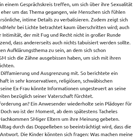
in einem Gesprächskreis treffen, um sich über ihre Sexualität
 eher um das Thema gegangen, wie Menschen sich fühlen
sönliche, intime Details zu verbalisieren. Zudem zeigt sich
ndMehr bei Lichte betrachtet kaum überschritten wird; auch
Intimität, der mit Fug und Recht nicht in großer Runde
end, dass andererseits auch nichts tabuisiert werden sollte.
en Aufklärungsthema zu sein, an dem sich schon
SM sich die Zähne ausgebissen haben, um sich mit ihren
üchten.
 Diffamierung und Ausgrenzung mit. So berichtete ein
aft in sehr konservativen, religiösen, schwäbischen
eine Ex-Frau könnte Informationen ungesteuert an seine
ten bezüglich seiner Vaterschaft fürchtet.
orderung an? Ein Anwesender wiederholte sein Plädoyer für
 Doch wo ist der Moment, ab dem spätestens Tacheles
n Nachkommen SMiger Eltern um ihre Meinung gebeten.
Alltag durch das Doppelleben so beeinträchtigt wird, dass die
r Antwort. Die Kinder könnten sich fragen: Was machen meine