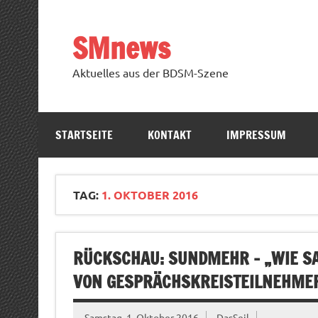
Zum
Inhalt
springen
SMnews
Aktuelles aus der BDSM-Szene
STARTSEITE
KONTAKT
IMPRESSUM
TAG:
1. OKTOBER 2016
RÜCKSCHAU: SUNDMEHR – „WIE SAG
VON GESPRÄCHSKREISTEILNEHME
Samstag, 1. Oktober 2016
DasSeil