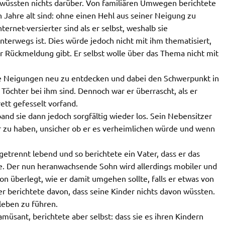
, wüssten nichts darüber. Von familiären Umwegen berichtete
 Jahre alt sind: ohne einen Hehl aus seiner Neigung zu
nternet-versierter sind als er selbst, weshalb sie
nterwegs ist. Dies würde jedoch nicht mit ihm thematisiert,
r Rückmeldung gibt. Er selbst wolle über das Thema nicht mit
ine Neigungen neu zu entdecken und dabei den Schwerpunkt in
Töchter bei ihm sind. Dennoch war er überrascht, als er
ett gefesselt vorfand.
 band sie dann jedoch sorgfältig wieder los. Sein Nebensitzer
er zu haben, unsicher ob er es verheimlichen würde und wenn 
etrennt lebend und so berichtete ein Vater, dass er das
e. Der nun heranwachsende Sohn wird allerdings mobiler und
n überlegt, wie er damit umgehen sollte, falls er etwas von
 berichtete davon, dass seine Kinder nichts davon wüssten.
leben zu führen.
üsant, berichtete aber selbst: dass sie es ihren Kindern