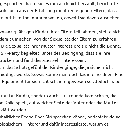
ngesprochen, hätte sie es ihm auch nicht erzählt, berichtete
ohl auch aus der Erfahrung mit ihren eigenen Eltern, dass
tern nichts mitbekommen wollen, obwohl sie davon ausgehen,
zwanzig-jährigen Kinder ihrer Eltern teilnahmen, stellte sich
damit umgehen, von der Sexualität der Eltern zu erfahren.
Die Sexualität ihrer Mutter interessiere sie nicht die Bohne.
 SM-Party begleitet  unter der Bedingung, dass sie ihre
ucken und fand das alles sehr interessant.
 um das Schutzgefühl der Kinder ginge, die ja sicher nicht
 erniedrigt würde. Sowas könne man doch kaum einordnen. Eine
Equipment für sie nicht schlimm gewesen sei. Jedoch habe
nur für Kinder, sondern auch für Freunde komisch sei, die
ne Rolle spielt, auf welcher Seite der Vater oder die Mutter
eklärt werden.
haltlicher Ebene über SM sprechen könne, berichtete deine
hologischem Hintergrund dafür interessierte, warum es