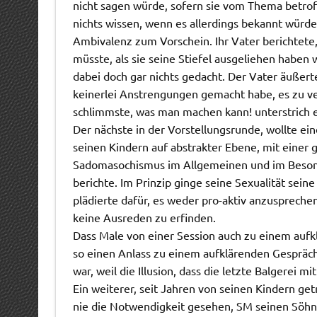
nicht sagen würde, sofern sie vom Thema betrof
nichts wissen, wenn es allerdings bekannt würd
Ambivalenz zum Vorschein. Ihr Vater berichtete
müsste, als sie seine Stiefel ausgeliehen haben 
dabei doch gar nichts gedacht. Der Vater äußerte
keinerlei Anstrengungen gemacht habe, es zu ver
schlimmste, was man machen kann! unterstrich 
Der nächste in der Vorstellungsrunde, wollte ein
seinen Kindern auf abstrakter Ebene, mit einer
Sadomasochismus im Allgemeinen und im Besond
berichte. Im Prinzip ginge seine Sexualität seine
plädierte dafür, es weder pro-aktiv anzuspreche
keine Ausreden zu erfinden.
Dass Male von einer Session auch zu einem aufk
so einen Anlass zu einem aufklärenden Gespräch
war, weil die Illusion, dass die letzte Balgerei 
Ein weiterer, seit Jahren von seinen Kindern ge
nie die Notwendigkeit gesehen, SM seinen Söhn