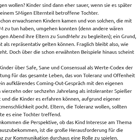
gen wollen? Kinder sind dann eher sauer, wenn sie es später
einem SMigen Elternteil betroffene Tochter.
schon erwachsenen Kindern kamen und von solchen, die mit
it SM zu tun haben, umgehen konnten (denn andere wären
gen Abend ihre Eltern zu SundMehr zu begleiten); ein Grund,
als repräsentativ gelten können. Fraglich bleibt also, wie
ht. Doch über die schon erwähnten Beispiele hinaus scheint
n Kinder über Safe, Sane und Consensual als Werte-Codex der
tung für das gesamte Leben, das von Toleranz und Offenheit
e ein aufklärendes Coming-Out-Gespräch mit den eigenen
h vierzehn oder sechzehn Jahrelang als intoleranter Spießer
 ist und die Kinder es erfahren können, aufgrund eigener
enschlichkeit pocht. Eltern, die Toleranz wollen, sollten
te es eine Tochter treffend.
hkommen die Perspektive, ob das Kind Interesse am Thema
 rauszubekommen, ist die große Herausforderung für die
nz zur Kommunikation durchaus eine Rolle zu spielen.