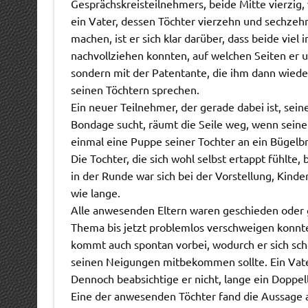
Gesprächskreisteilnehmers, beide Mitte vierzig
ein Vater, dessen Töchter vierzehn und sechzehn
machen, ist er sich klar darüber, dass beide viel i
nachvollziehen konnten, auf welchen Seiten er u
sondern mit der Patentante, die ihm dann wiede
seinen Töchtern sprechen.
Ein neuer Teilnehmer, der gerade dabei ist, se
Bondage sucht, räumt die Seile weg, wenn seine 
einmal eine Puppe seiner Tochter an ein Bügelbr
Die Tochter, die sich wohl selbst ertappt fühlte,
in der Runde war sich bei der Vorstellung, Kind
wie lange.
Alle anwesenden Eltern waren geschieden oder g
Thema bis jetzt problemlos verschweigen konnt
kommt auch spontan vorbei, wodurch er sich scho
seinen Neigungen mitbekommen sollte. Ein Vater
Dennoch beabsichtige er nicht, lange ein Doppel
Eine der anwesenden Töchter fand die Aussage am