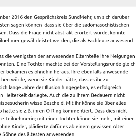
ber 2016 den Gesprächskreis SundMehr, um sich darüber
sten sagen können  dass sie über die sadomasochistischen
sen. Dass die Frage nicht abstrakt erörtert wurde, konnte
eilnehmer gewährleistet werden, die als Fachleute anwesend
dass die wenigsten der anwesenden Elternteile ihre Neigungen
onnten. Eine Tochter machte bei der Vorstellungsrunde gleich
inder bekämen es ohnehin heraus. Ihre ebenfalls anwesende
chen würde, wenn sie Kinder hätte, dass es ihr zu
ch lange Jahre der Illusion hingegeben, es erfolgreich
n Heiterkeit darlegte. Auch die zu ihrem Bedauern nicht
besucherin wisse Bescheid. Mit ihr könne sie über alles
o hatte sie z.B. ihren O-Ring kommentiert. Dass dies nicht
ere Teilnehmerin; mit einer Tochter könne sie mehr, mit einer
ohne Kinder, plädierte dafür es ab einem gewissen Alter
e Söhne des ältesten anwesenden