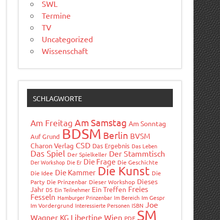
SWL
Termine
TV
Uncategorized
Wissenschaft
SCHLAGWORTE
Am Samstag
Am Freitag
Am Sonntag
BDSM
Berlin
BVSM
Auf Grund
CSD
Charon Verlag
Das Ergebnis
Das Leben
Das Spiel
Der Stammtisch
Der Spielkeller
Die Frage
Der Workshop
Die Er
Die Geschichte
Die Kunst
Die Kammer
Die Idee
Die
Dieses
Party
Die Prinzenbar
Dieser Workshop
Freies
Jahr
Ein Treffen
DS
Ein Teilnehmer
Fesseln
Hamburger Prinzenbar
Im Bereich
Im Gespr
Joe
Im Vordergrund
Interessierte Personen
ISBN
SM
Wagner
Libertine Wien
KG
PDF