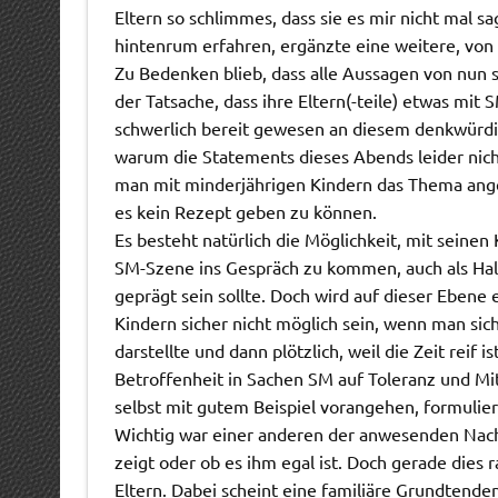
Eltern so schlimmes, dass sie es mir nicht mal sa
hintenrum erfahren, ergänzte eine weitere, von 
Zu Bedenken blieb, dass alle Aussagen von nun 
der Tatsache, dass ihre Eltern(-teile) etwas m
schwerlich bereit gewesen an diesem denkwürdi
warum die Statements dieses Abends leider nicht 
man mit minderjährigen Kindern das Thema ange
es kein Rezept geben zu können.
Es besteht natürlich die Möglichkeit, mit seine
SM-Szene ins Gespräch zu kommen, auch als Hal
geprägt sein sollte. Doch wird auf dieser Eben
Kindern sicher nicht möglich sein, wenn man sic
darstellte und dann plötzlich, weil die Zeit reif
Betroffenheit in Sachen SM auf Toleranz und Mitm
selbst mit gutem Beispiel vorangehen, formulier
Wichtig war einer anderen der anwesenden Nac
zeigt oder ob es ihm egal ist. Doch gerade dies
Eltern. Dabei scheint eine familiäre Grundtende