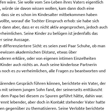
fen wäre. Sie wolle vom Sex-Leben ihres Vaters eigentlich
e, würde sie davon wissen wollen, kam dann doch eine
, dass sie es schon im Kindesalter mitbekommen haben
wollte, worauf die Tochter Einspruch erhob: sie habe sich
 dann aber, dass er es nicht aktiv angesprochen, jedoch auch
heimlichen. Seine Kinder zu belügen ist jedenfalls das
er seine Aussage.
e differenziertere Sicht: es seien zwei Paar Schuhe, ob man
 gewissen akademischen Distanz, etwas über
eren erkläre, oder von eigenen intimen Einzelheiten
 Kinder auch nichts an. Auch seine kinderlose Partnerin
n noch es zu verheimlichen, alle Fragen zu beantworten und
lärenden Gespräch führen können, berichtete ein Vater, der
 mit seinem jungen Sohn fand, der seinerseits enttäuscht
mit dem Papa bei diesem zu Spuren geführt hätte, dahin war.
trennt lebender, aber doch in Kontakt stehender Vater hatte
en gegenüber zu thematisieren. Seine Verlobte berichtete